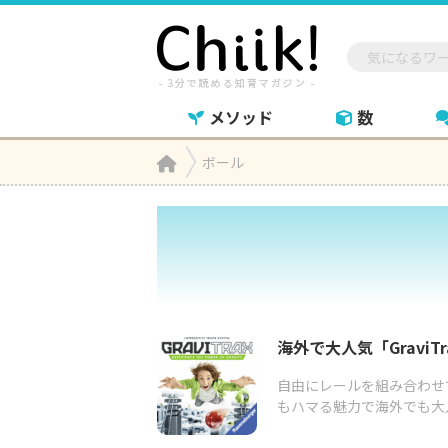
メソッド
数
Home
ボール

海外で大人気「Gravi
自由にレールを組み合わせ
もハマる魅力で海外でも大人気