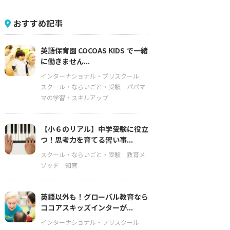
おすすめ記事
英語保育園 COCOAS KIDS で一緒
に働きません...
インターナショナル・プリスクール
スクール・ならいごと・受験
パパマ
マの学習・スキルアップ
【小６のリアル】中学受験に役立
つ！思考力を育てる習い事...
スクール・ならいごと・受験
教育メ
ソッド
知育
英語以外も！グローバル教育なら
ココアスキッズインターが...
インターナショナル・プリスクール