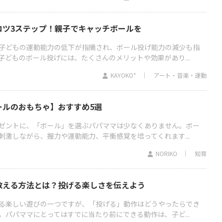
コツ3ステップ！親子でキャッチボールを
子どもの運動能力の低下が指摘され、ボール投げ能力の減少も指
子どものボール投げには、たくさんのメリットや効果があり...
KAYOKO*
アート・音楽・運動
ールのおもちゃ】おすすめ5選
ゼントに、「ボール」を選ぶパパママは少なくありません。ボー
刺激しながら、握力や運動能力、平衡感覚を培ってくれます...
NORIKO
知育
教える方法とは？投げる楽しさを伝えよう
る楽しい遊びの一つですが、「投げる」動作はどうやったらでき
。パパママにとってはすでに当たり前にできる動作は、子ど...