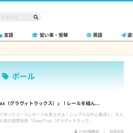
言語
習い事・受験
英語
遊
ボール
Trax（グラヴィトラックス）」！レールを組ん...
て作ったコースにボールを走らせる！シンプルなのに奥深く、大人
の知育玩具「GraviTrax（グラヴィトラック...
CHIIK!編集部
知育玩具