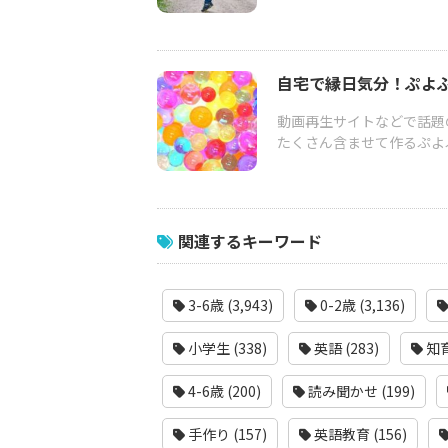
自宅で縁日気分！ぷよ
動画再生サイトなどで話題
たくさん含ませて作るぷよ
関連するキーワード
3-6歳 (3,943)
0-2歳 (3,136)
小学生 (338)
英語 (283)
知育
4-6歳 (200)
読み聞かせ (199)
手作り (157)
英語教育 (156)