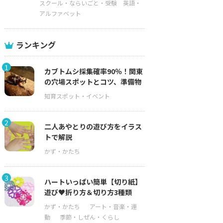
スクール・ならいごと・受験
英語・
アルファベット
ランキング
1
カブトムシ採集確率90％！関東
の穴場スポットとコツ、準備物
2
二人あやとりの遊び方をイラス
トで解説
3
ハートいっぱい簡単【切り紙】
遊び♥折り方＆切り方3種類