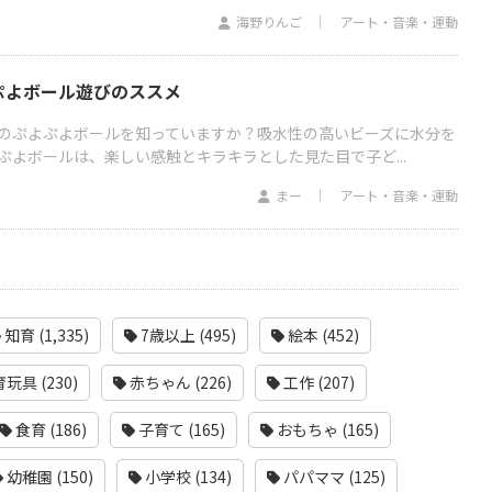
海野りんご
アート・音楽・運動
ぷよボール遊びのススメ
のぷよぷよボールを知っていますか？吸水性の高いビーズに水分を
ぷよボールは、楽しい感触とキラキラとした見た目で子ど...
まー
アート・音楽・運動
知育 (1,335)
7歳以上 (495)
絵本 (452)
玩具 (230)
赤ちゃん (226)
工作 (207)
食育 (186)
子育て (165)
おもちゃ (165)
幼稚園 (150)
小学校 (134)
パパママ (125)