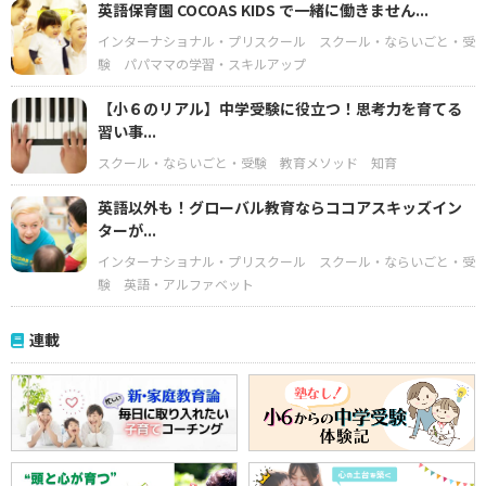
英語保育園 COCOAS KIDS で一緒に働きません...
インターナショナル・プリスクール
スクール・ならいごと・受
験
パパママの学習・スキルアップ
【小６のリアル】中学受験に役立つ！思考力を育てる
習い事...
スクール・ならいごと・受験
教育メソッド
知育
英語以外も！グローバル教育ならココアスキッズイン
ターが...
インターナショナル・プリスクール
スクール・ならいごと・受
験
英語・アルファベット
連載