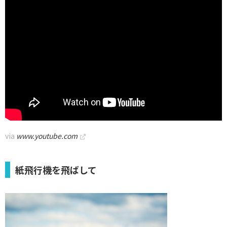
【昔あそび】紙鉄砲の折り方・お子様とどうぞ！【Paper Gun】
via
www.youtube.com
紙飛行機を飛ばして