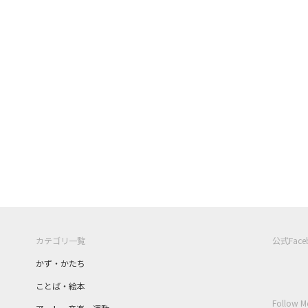
カテゴリ一覧
公式Fac
かず・かたち
ことば・絵本
Follow M