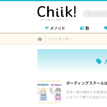
メソッド
数
Home
ハリーポッター

ボーディングスクール
日本に続々開校する英国名
じめアジア圏でも注目され、