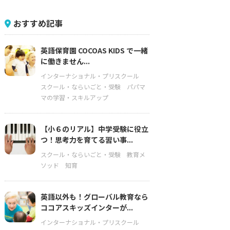
おすすめ記事
英語保育園 COCOAS KIDS で一緒
に働きません...
インターナショナル・プリスクール
スクール・ならいごと・受験
パパマ
マの学習・スキルアップ
【小６のリアル】中学受験に役立
つ！思考力を育てる習い事...
スクール・ならいごと・受験
教育メ
ソッド
知育
英語以外も！グローバル教育なら
ココアスキッズインターが...
インターナショナル・プリスクール