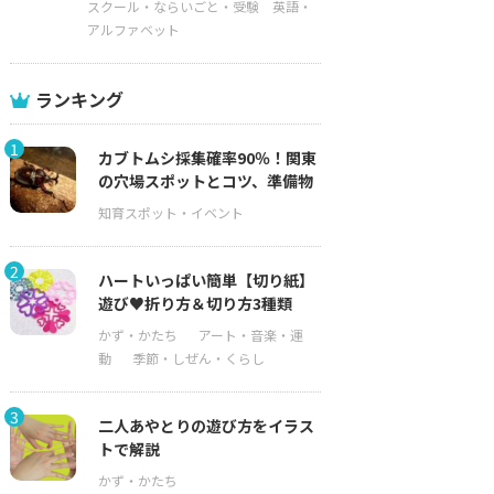
スクール・ならいごと・受験
英語・
アルファベット
ランキング
1
カブトムシ採集確率90％！関東
の穴場スポットとコツ、準備物
2
ハートいっぱい簡単【切り紙】
遊び♥折り方＆切り方3種類
3
二人あやとりの遊び方をイラス
トで解説