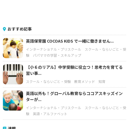
おすすめ記事
英語保育園 COCOAS KIDS で一緒に働きません...
インターナショナル・プリスクール
スクール・ならいごと・受
験
パパママの学習・スキルアップ
【小６のリアル】中学受験に役立つ！思考力を育てる
習い事...
スクール・ならいごと・受験
教育メソッド
知育
英語以外も！グローバル教育ならココアスキッズイン
ターが...
インターナショナル・プリスクール
スクール・ならいごと・受
験
英語・アルファベット
連載