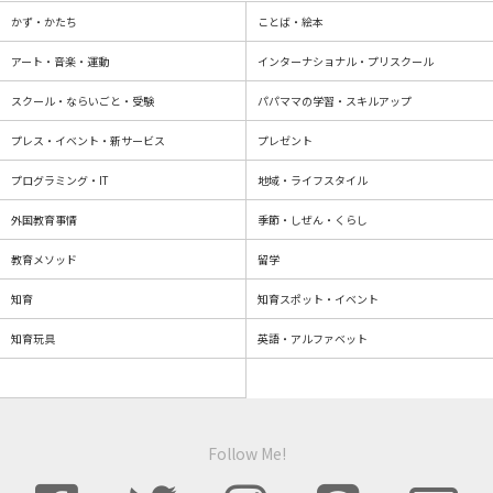
かず・かたち
ことば・絵本
アート・音楽・運動
インターナショナル・プリスクール
スクール・ならいごと・受験
パパママの学習・スキルアップ
プレス・イベント・新サービス
プレゼント
プログラミング・IT
地域・ライフスタイル
外国教育事情
季節・しぜん・くらし
教育メソッド
留学
知育
知育スポット・イベント
知育玩具
英語・アルファベット
Follow Me!