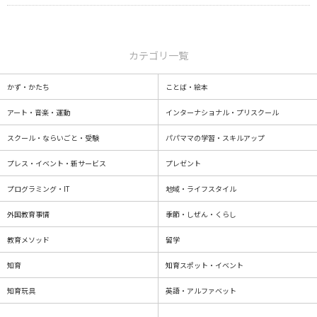
カテゴリ一覧
かず・かたち
ことば・絵本
アート・音楽・運動
インターナショナル・プリスクール
スクール・ならいごと・受験
パパママの学習・スキルアップ
プレス・イベント・新サービス
プレゼント
プログラミング・IT
地域・ライフスタイル
外国教育事情
季節・しぜん・くらし
教育メソッド
留学
知育
知育スポット・イベント
知育玩具
英語・アルファベット