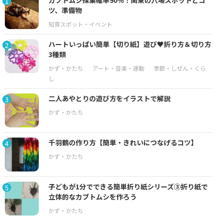
カブトムシ採集確率90％！関東の穴場スポットとコ
1
ツ、準備物
ハートいっぱい簡単【切り紙】遊び♥折り方＆切り方
2
3種類
二人あやとりの遊び方をイラストで解説
3
千羽鶴の作り方【簡単・きれいにつなげるコツ】
4
子どもが1分でできる簡単折り紙シリーズ③折り紙で
5
立体的なカブトムシを作ろう