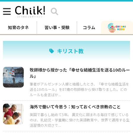
知育のタネ
習い事・受験
コラム
キリスト教
牧師様から授かった「幸せな結婚生活を送る10のルー
ル」
筆者がアルゼンチン人嫁と結婚したとき、「幸せな結婚生活を
送る10のルール」を87歳の牧師様から受け取りました。どの
ルールも金言ばか...
海外で働いて今思う：知っておくべき宗教のこと
英国で暮らし始めて5年。 異文化に囲まれる毎日で感じている
のは、乳幼児・学童期に受けた英語教育や、世界で通用する生
活習慣の大切さで...