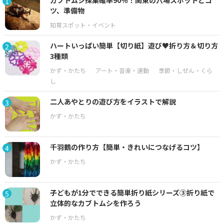
カブトムシ採集確率90％！関東の穴場スポットとコ
1
ツ、準備物
ハートいっぱい簡単【切り紙】遊び♥折り方＆切り方
2
3種類
二人あやとりの遊び方をイラストで解説
3
千羽鶴の作り方【簡単・きれいにつなげるコツ】
4
子どもが1分でできる簡単折り紙シリーズ③折り紙で
5
立体的なカブトムシを作ろう