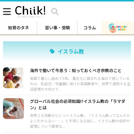
知育のタネ
習い事・受験
コラム
イスラム教
海外で働いて今思う：知っておくべき宗教のこと
英国で暮らし始めて5年。 異文化に囲まれる毎日で感じている
のは、乳幼児・学童期に受けた英語教育や、世界で通用する生
活習慣の大切さで...
グローバル社会の必須知識!?イスラム教の「ラマダ
ン」とは
世界三大宗教のひとつイスラム教。「イスラム教ってなんだか
よくわからない……」と不安になる前に、イスラム教の信仰や
習慣について簡単な...