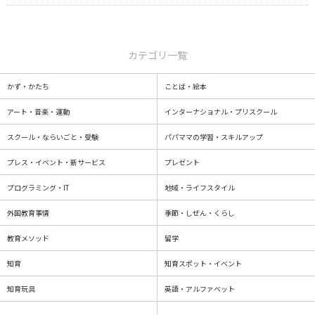
カテゴリ一覧
かず・かたち
ことば・絵本
アート・音楽・運動
インターナショナル・プリスクール
スクール・ならいごと・受験
パパママの学習・スキルアップ
プレス・イベント・新サービス
プレゼント
プログラミング・IT
地域・ライフスタイル
外国教育事情
季節・しぜん・くらし
教育メソッド
留学
知育
知育スポット・イベント
知育玩具
英語・アルファベット