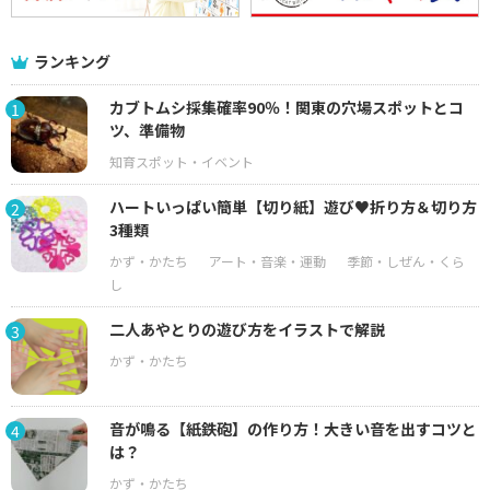
ランキング
カブトムシ採集確率90％！関東の穴場スポットとコ
1
ツ、準備物
ハートいっぱい簡単【切り紙】遊び♥折り方＆切り方
2
3種類
二人あやとりの遊び方をイラストで解説
3
音が鳴る【紙鉄砲】の作り方！大きい音を出すコツと
4
は？