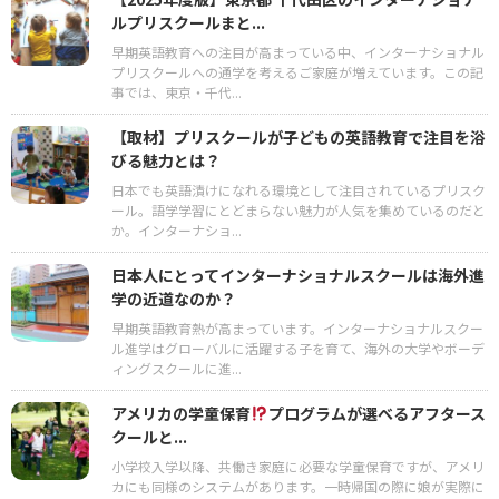
ルプリスクールまと...
早期英語教育への注目が高まっている中、インターナショナル
プリスクールへの通学を考えるご家庭が増えています。この記
事では、東京・千代...
【取材】プリスクールが子どもの英語教育で注目を浴
びる魅力とは？
日本でも英語漬けになれる環境として注目されているプリスク
ール。語学学習にとどまらない魅力が人気を集めているのだと
か。インターナショ...
日本人にとってインターナショナルスクールは海外進
学の近道なのか？
早期英語教育熱が高まっています。インターナショナルスクー
ル進学はグローバルに活躍する子を育て、海外の大学やボーデ
ィングスクールに進...
アメリカの学童保育
プログラムが選べるアフタース
クールと...
小学校入学以降、共働き家庭に必要な学童保育ですが、アメリ
カにも同様のシステムがあります。一時帰国の際に娘が実際に