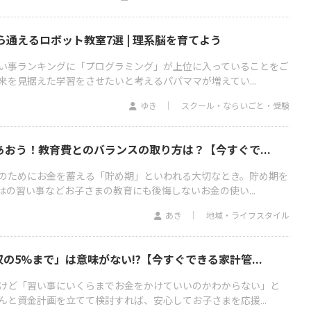
ら通えるロボット教室7選 | 理系脳を育てよう
い事ランキングに「プログラミング」が上位に入っていることをご
来を見据えた学習をさせたいと考えるパパママが増えてい...
ゆき
スクール・ならいごと・受験
あおう！教育費とのバランスの取り方は？【今すぐで...
のためにお金を蓄える「貯め期」といわれる大切なとき。貯め期を
の習い事などお子さまの教育にも後悔しないお金の使い...
あき
地域・ライフスタイル
の5%まで」は意味がない!?【今すぐできる家計管...
けど「習い事にいくらまでお金をかけていいのかわからない」と
んと資金計画を立てて検討すれば、安心してお子さまを応援...