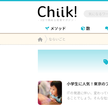
メソッド
数
Home
ならいごと

小学生に人気！東京のプ
ITの発達に伴い、変わっ
ることでしょう。そんな社会