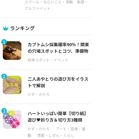
スクール・ならいごと・受験
英語・
アルファベット
ランキング
1
カブトムシ採集確率90％！関東
の穴場スポットとコツ、準備物
2
二人あやとりの遊び方をイラス
トで解説
3
ハートいっぱい簡単【切り紙】
遊び♥折り方＆切り方3種類