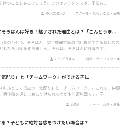
持つこともあるでしょう。じつはフラダンスは、子ども...
MOKOMOKO
スクール・ならいごと・受験
そろばんは好き！魅了された理由とは？「ごんどうま...
い事のひとつ、そろばん。電子機器で簡単に計算ができる現代なの
どもたちは後を絶ちません。それは、そろばんに計算をす...
ごんどうまゆ
地域・ライフスタイル
「気配り」と「チームワーク」ができる子に
スキルとして役立つ「気配り」と「チームワーク」。これを、仲間
、実体験を通して身につけられるのが少年野球団です。子...
SUNA
アート・音楽・運動
せる？子どもに絶対音感をつけたい場合は？