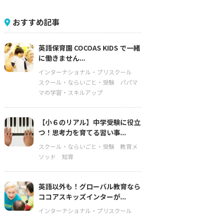
おすすめ記事
英語保育園 COCOAS KIDS で一緒
に働きません...
インターナショナル・プリスクール
スクール・ならいごと・受験
パパマ
マの学習・スキルアップ
【小６のリアル】中学受験に役立
つ！思考力を育てる習い事...
スクール・ならいごと・受験
教育メ
ソッド
知育
英語以外も！グローバル教育なら
ココアスキッズインターが...
インターナショナル・プリスクール