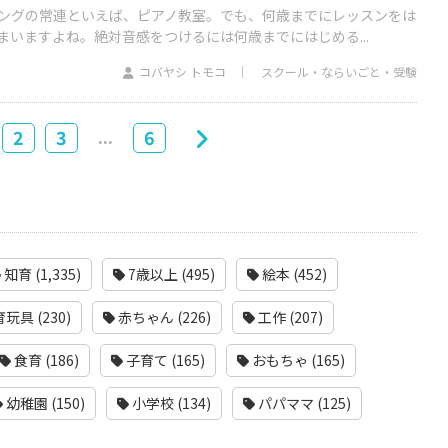
ングの常連といえば、ピアノ教室。でも、何歳までにレッスンをは
まいますよね。絶対音感をつけるには何歳までにはじめる...
コバヤシ トモコ
スクール・ならいごと・受験
...
2
3
6
知育 (1,335)
7歳以上 (495)
絵本 (452)
玩具 (230)
赤ちゃん (226)
工作 (207)
食育 (186)
子育て (165)
おもちゃ (165)
幼稚園 (150)
小学校 (134)
パパママ (125)