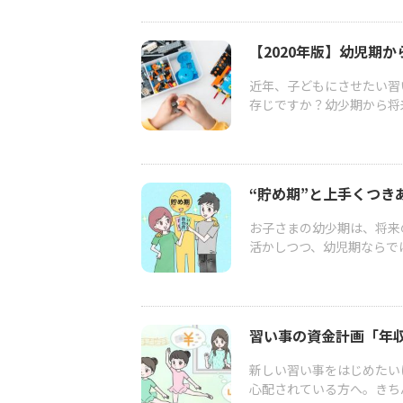
【2020年版】幼児期か
近年、子どもにさせたい習
存じですか？幼少期から将
“貯め期”と上手くつき
お子さまの幼少期は、将来
活かしつつ、幼児期ならでは
習い事の資金計画「年収
新しい習い事をはじめたい
心配されている方へ。きち