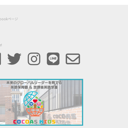
ebookページ
e!