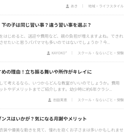
あき
地域・ライフスタイル
：下の子は同じ習い事？違う習い事を選ぶ？
をはじめると、送迎や費用など、親の負担が増えますよね。できれ
させたいと思うパパママも多いのではないでしょうか？今...
KAYOKO*
スクール・ならいごと・受験
すめの理由！立ち振る舞いや所作がキレイに
して考えるなら、いつからどんな教室がいいのでしょうか。費用
トやデメリットまでご紹介します。幼少時に約6年クラシ...
志田実恵
スクール・ならいごと・受験
ダンスはいかが？気になる月謝やメリット
衣装や優美な動きを見て、憧れを抱くお子さまは多いかもしれませ