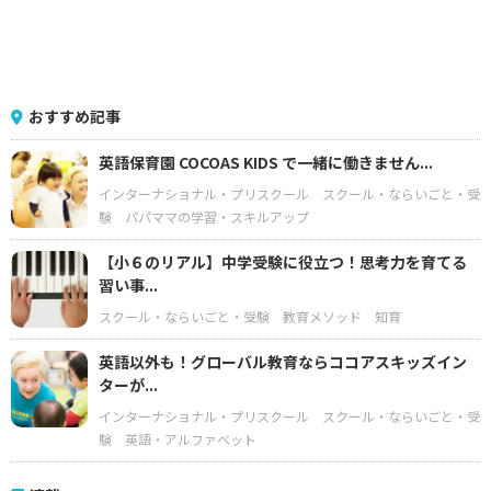
おすすめ記事
英語保育園 COCOAS KIDS で一緒に働きません...
インターナショナル・プリスクール
スクール・ならいごと・受
験
パパママの学習・スキルアップ
【小６のリアル】中学受験に役立つ！思考力を育てる
習い事...
スクール・ならいごと・受験
教育メソッド
知育
英語以外も！グローバル教育ならココアスキッズイン
ターが...
インターナショナル・プリスクール
スクール・ならいごと・受
験
英語・アルファベット