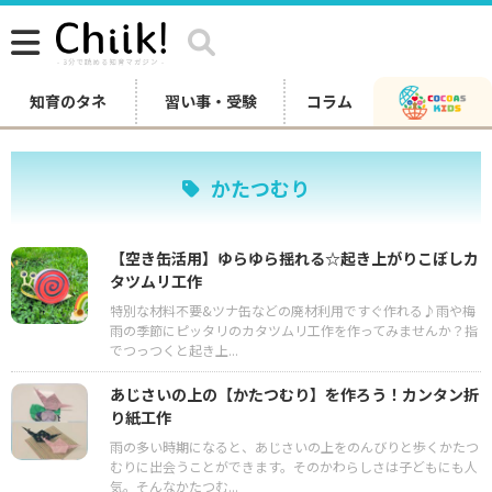
知育のタネ
習い事・受験
コラム
かたつむり
【空き缶活用】ゆらゆら揺れる☆起き上がりこぼしカ
タツムリ工作
特別な材料不要&ツナ缶などの廃材利用ですぐ作れる♪雨や梅
雨の季節にピッタリのカタツムリ工作を作ってみませんか？指
でつっつくと起き上...
あじさいの上の【かたつむり】を作ろう！カンタン折
り紙工作
雨の多い時期になると、あじさいの上をのんびりと歩くかたつ
むりに出会うことができます。そのかわらしさは子どもにも人
気。そんなかたつむ...