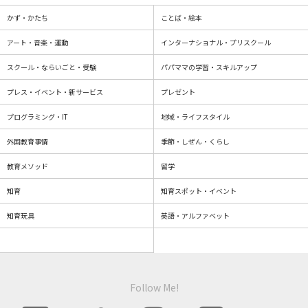
かず・かたち
ことば・絵本
アート・音楽・運動
インターナショナル・プリスクール
スクール・ならいごと・受験
パパママの学習・スキルアップ
プレス・イベント・新サービス
プレゼント
プログラミング・IT
地域・ライフスタイル
外国教育事情
季節・しぜん・くらし
教育メソッド
留学
知育
知育スポット・イベント
知育玩具
英語・アルファベット
Follow Me!