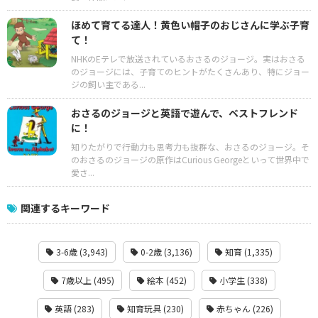
ほめて育てる達人！黄色い帽子のおじさんに学ぶ子育
て！
NHKのEテレで放送されているおさるのジョージ。実はおさる
のジョージには、子育てのヒントがたくさんあり、特にジョー
ジの飼い主である...
おさるのジョージと英語で遊んで、ベストフレンド
に！
知りたがりで行動力も思考力も抜群な、おさるのジョージ。そ
のおさるのジョージの原作はCurious Georgeといって世界中で
愛さ...
関連するキーワード
3-6歳 (3,943)
0-2歳 (3,136)
知育 (1,335)
7歳以上 (495)
絵本 (452)
小学生 (338)
英語 (283)
知育玩具 (230)
赤ちゃん (226)