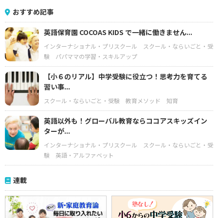
おすすめ記事
英語保育園 COCOAS KIDS で一緒に働きません...
インターナショナル・プリスクール
スクール・ならいごと・受
験
パパママの学習・スキルアップ
【小６のリアル】中学受験に役立つ！思考力を育てる
習い事...
スクール・ならいごと・受験
教育メソッド
知育
英語以外も！グローバル教育ならココアスキッズイン
ターが...
インターナショナル・プリスクール
スクール・ならいごと・受
験
英語・アルファベット
連載