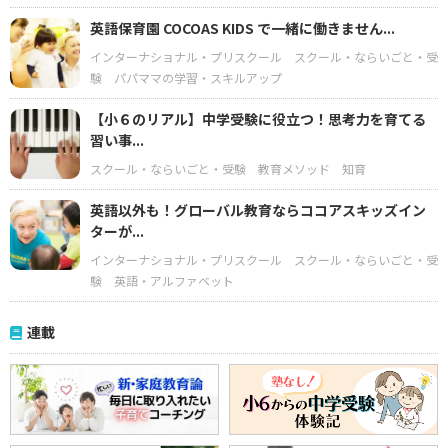
英語保育園 COCOAS KIDS で一緒に働きません...
インターナショナル・プリスクール
スクール・ならいごと・受
験
パパママの学習・スキルアップ
【小６のリアル】中学受験に役立つ！思考力を育てる
習い事...
スクール・ならいごと・受験
教育メソッド
知育
英語以外も！グローバル教育ならココアスキッズイン
ターが...
インターナショナル・プリスクール
スクール・ならいごと・受
験
英語・アルファベット
連載