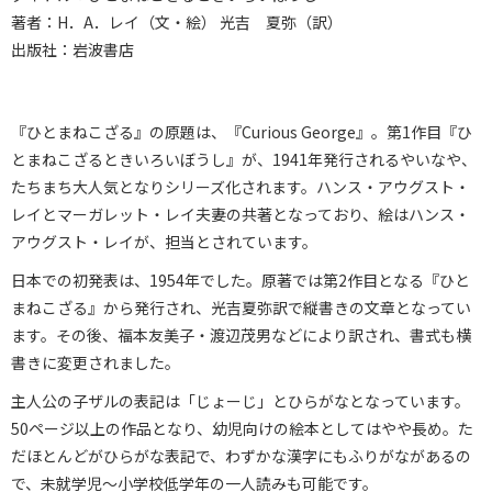
著者：H．A．レイ（文・絵） 光吉 夏弥（訳）
出版社：岩波書店
『ひとまねこざる』の原題は、『Curious George』。第1作目『ひ
とまねこざるときいろいぼうし』が、1941年発行されるやいなや、
たちまち大人気となりシリーズ化されます。ハンス・アウグスト・
レイとマーガレット・レイ夫妻の共著となっており、絵はハンス・
アウグスト・レイが、担当とされています。
日本での初発表は、1954年でした。原著では第2作目となる『ひと
まねこざる』から発行され、光吉夏弥訳で縦書きの文章となってい
ます。その後、福本友美子・渡辺茂男などにより訳され、書式も横
書きに変更されました。
主人公の子ザルの表記は「じょーじ」とひらがなとなっています。
50ページ以上の作品となり、幼児向けの絵本としてはやや長め。た
だほとんどがひらがな表記で、わずかな漢字にもふりがながあるの
で、未就学児～小学校低学年の一人読みも可能です。