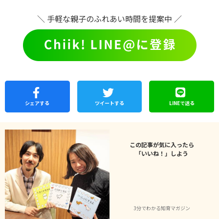
＼ 手軽な親子のふれあい時間を提案中 ／
シェア
する
ツイートする
LINEで
送る
この記事が気に入ったら
「いいね！」しよう
3分でわかる知育マガジン