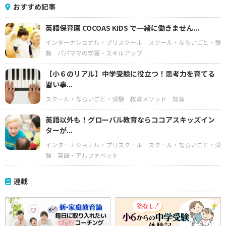
おすすめ記事
英語保育園 COCOAS KIDS で一緒に働きません...
インターナショナル・プリスクール
スクール・ならいごと・受
験
パパママの学習・スキルアップ
【小６のリアル】中学受験に役立つ！思考力を育てる
習い事...
スクール・ならいごと・受験
教育メソッド
知育
英語以外も！グローバル教育ならココアスキッズイン
ターが...
インターナショナル・プリスクール
スクール・ならいごと・受
験
英語・アルファベット
連載