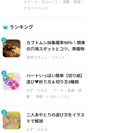
スクール・ならいごと・受験
英語・
アルファベット
ランキング
1
カブトムシ採集確率90％！関東
の穴場スポットとコツ、準備物
2
ハートいっぱい簡単【切り紙】
遊び♥折り方＆切り方3種類
3
二人あやとりの遊び方をイラス
トで解説