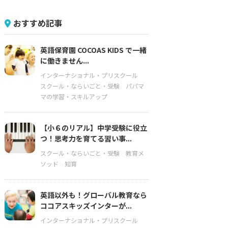
おすすめ記事
英語保育園 COCOAS KIDS で一緒
に働きません...
インターナショナル・プリスクール
スクール・ならいごと・受験
パパマ
マの学習・スキルアップ
【小６のリアル】中学受験に役立
つ！思考力を育てる習い事...
スクール・ならいごと・受験
教育メ
ソッド
知育
英語以外も！グローバル教育なら
ココアスキッズインターが...
インターナショナル・プリスクール