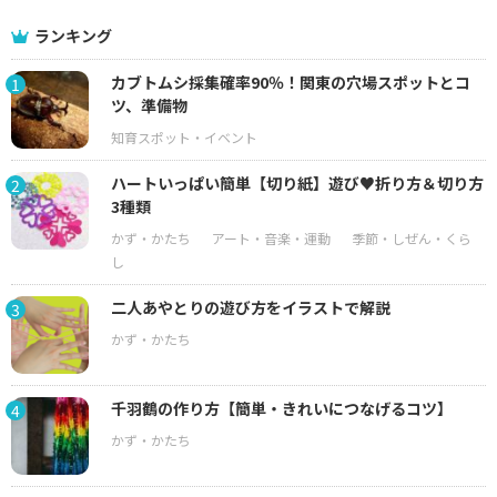
ランキング
カブトムシ採集確率90％！関東の穴場スポットとコ
1
ツ、準備物
ハートいっぱい簡単【切り紙】遊び♥折り方＆切り方
2
3種類
二人あやとりの遊び方をイラストで解説
3
千羽鶴の作り方【簡単・きれいにつなげるコツ】
4