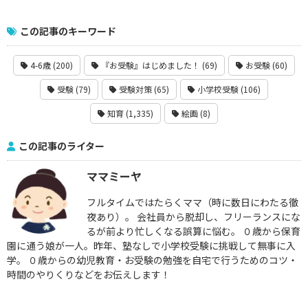
この記事のキーワード
4-6歳 (200)
『お受験』はじめました！ (69)
お受験 (60)
受験 (79)
受験対策 (65)
小学校受験 (106)
知育 (1,335)
絵画 (8)
この記事のライター
ママミーヤ
フルタイムではたらくママ（時に数日にわたる徹
夜あり）。 会社員から脱却し、フリーランスにな
るが前より忙しくなる誤算に悩む。 ０歳から保育
園に通う娘が一人。昨年、塾なしで小学校受験に挑戦して無事に入
学。 ０歳からの幼児教育・お受験の勉強を自宅で行うためのコツ・
時間のやりくりなどをお伝えします！