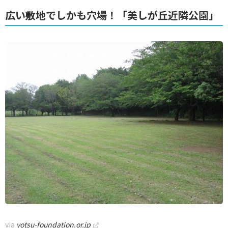
広い敷地でしかも穴場！「美しが丘近隣公園」
via
yotsu-foundation.or.jp