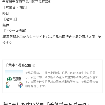
千葉県千葉市花見川区花島町308
【営業日・時間】
終日
【定休日】
無休
【アクセス情報】
JR幕張駅北口からシーサイドバス花島公園行き花島公園バス停 徒
歩すぐ
千葉市：花島公園
花島公園は、千葉市北西部、花見川区のほぼ中央に位置
し、水辺と緑、四季折々の花々の魅力あふれる総合公園で
す。管理を行う花見川公園緑地事務所から、花島公園の情
報を発信します。
海に面した広い公園「千葉ポートパーク」