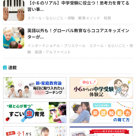
【小６のリアル】中学受験に役立つ！思考力を育てる
習い事...
スクール・ならいごと・受験
教育メソッド
知育
英語以外も！グローバル教育ならココアスキッズイン
ターが...
インターナショナル・プリスクール
スクール・ならいごと・受
験
英語・アルファベット
連載