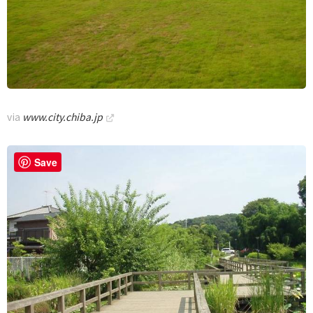
via
www.city.chiba.jp
Save