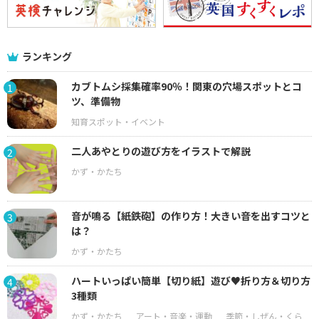
ランキング
カブトムシ採集確率90％！関東の穴場スポットとコ
1
ツ、準備物
二人あやとりの遊び方をイラストで解説
2
音が鳴る【紙鉄砲】の作り方！大きい音を出すコツと
3
は？
ハートいっぱい簡単【切り紙】遊び♥折り方＆切り方
4
3種類