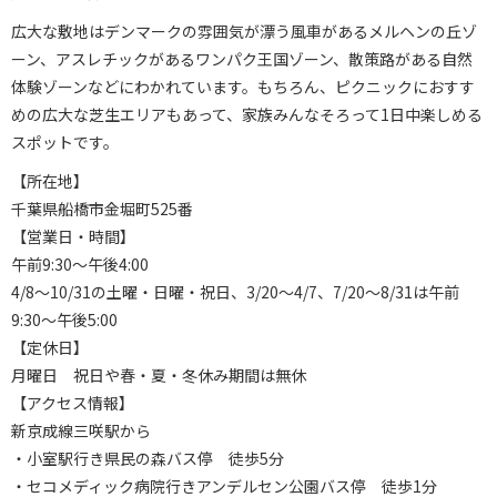
広大な敷地はデンマークの雰囲気が漂う風車があるメルヘンの丘ゾ
ーン、アスレチックがあるワンパク王国ゾーン、散策路がある自然
体験ゾーンなどにわかれています。もちろん、ピクニックにおすす
めの広大な芝生エリアもあって、家族みんなそろって1日中楽しめる
スポットです。
【所在地】
千葉県船橋市金堀町525番
【営業日・時間】
午前9:30～午後4:00
4/8～10/31の土曜・日曜・祝日、3/20～4/7、7/20～8/31は午前
9:30～午後5:00
【定休日】
月曜日 祝日や春・夏・冬休み期間は無休
【アクセス情報】
新京成線三咲駅から
・小室駅行き県民の森バス停 徒歩5分
・セコメディック病院行きアンデルセン公園バス停 徒歩1分