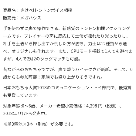
商品名：さけべ!トントンボイス相撲
販売元：メガハウス
手を使わずに声で操作できる、新感覚のトントン相撲アクションゲ
ームです。プレイヤーの声に反応して土俵が揺れたり光ったりし、
相手を土俵から押し出すか倒した方が勝ち。力士は12種類から選
べ、オリジナルも作れます。また、CPUモード搭載で1人でも遊べま
すが、4人で2対2のタッグマッチも可能。
昔ながらのおもちゃですが、声で戦うハイテクさが斬新。そして、0
歳からも参加可能！家族でも盛り上がりそうですね。
日本おもちゃ大賞2018のコミュニケーション・トイ部門で、優秀賞
も受賞しています。
対象年齢 :0〜6歳、メーカー希望小売価格：4,298 円（税別）、
2018年7月から発売中。
※単3電池×3本（別売）が必要です。