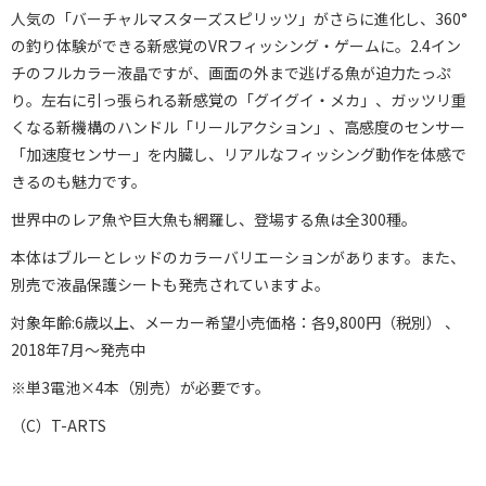
人気の「バーチャルマスターズスピリッツ」がさらに進化し、360°
の釣り体験ができる新感覚のVRフィッシング・ゲームに。2.4イン
チのフルカラー液晶ですが、画面の外まで逃げる魚が迫力たっぷ
り。左右に引っ張られる新感覚の「グイグイ・メカ」、ガッツリ重
くなる新機構のハンドル「リールアクション」、高感度のセンサー
「加速度センサー」を内臓し、リアルなフィッシング動作を体感で
きるのも魅力です。
世界中のレア魚や巨大魚も網羅し、登場する魚は全300種。
本体はブルーとレッドのカラーバリエーションがあります。また、
別売で液晶保護シートも発売されていますよ。
対象年齢:6歳以上、メーカー希望小売価格：各9,800円（税別） 、
2018年7月〜発売中
※単3電池×4本（別売）が必要です。
（C）T-ARTS