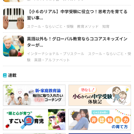
【小６のリアル】中学受験に役立つ！思考力を育てる
習い事...
スクール・ならいごと・受験
教育メソッド
知育
英語以外も！グローバル教育ならココアスキッズイン
ターが...
インターナショナル・プリスクール
スクール・ならいごと・受
験
英語・アルファベット
連載