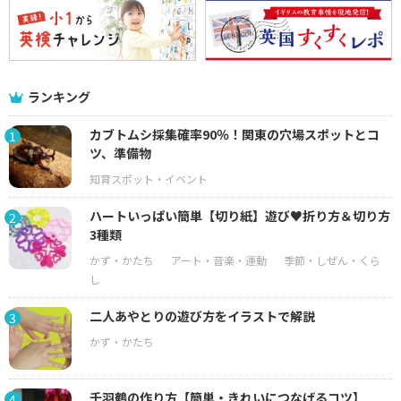
ランキング
カブトムシ採集確率90％！関東の穴場スポットとコ
1
ツ、準備物
ハートいっぱい簡単【切り紙】遊び♥折り方＆切り方
2
3種類
二人あやとりの遊び方をイラストで解説
3
千羽鶴の作り方【簡単・きれいにつなげるコツ】
4