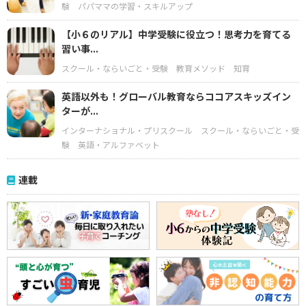
験
パパママの学習・スキルアップ
【小６のリアル】中学受験に役立つ！思考力を育てる
習い事...
スクール・ならいごと・受験
教育メソッド
知育
英語以外も！グローバル教育ならココアスキッズイン
ターが...
インターナショナル・プリスクール
スクール・ならいごと・受
験
英語・アルファベット
連載