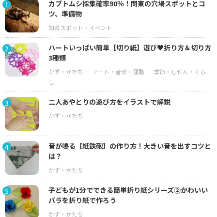
カブトムシ採集確率90％！関東の穴場スポットとコ
1
ツ、準備物
ハートいっぱい簡単【切り紙】遊び♥折り方＆切り方
2
3種類
二人あやとりの遊び方をイラストで解説
3
音が鳴る【紙鉄砲】の作り方！大きい音を出すコツと
4
は？
子どもが1分でできる簡単折り紙シリーズ②かわいい
5
バラを折り紙で作ろう