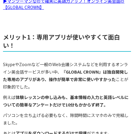
▶︎マンツーマンなので確実に英語力アップ！オンライン英会話の
【GLOBAL CROWN】
メリット1：専用アプリが使いやすくて面白
い！
SkypeやZoomなど一般のWeb会議システムなどを利用するオンラ
イン英会話サービスが多い中、
『GLOBAL CROWN』は独自開発し
た専用のアプリがあり、操作が簡単で非常に使いやすかった
ことが
印象的でした。
例えば
体験レッスンの申し込みも、基本情報の入力と英語レベルに
ついての簡単なアンケートだけで10分もかからず終了。
パソコンを立ち上げる必要もなく、隙間時間にスマホのみで完結し
ました。
あとは
アプリをダウンロードするだけで受講
ができます。