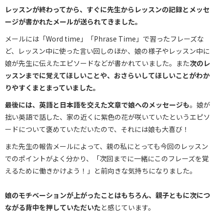
レッスンが終わってから、すぐに先生からレッスンの記録とメッセ
ージが書かれたメールが送られてきました。
メールには「Word time」「Phrase Time」で習ったフレーズな
ど、レッスン中に使った言い回しのほか、娘の様子やレッスン中に
娘が先生に伝えたエピソードなどが書かれていました。また
次のレ
ッスンまでに覚えてほしいことや、おさらいしてほしいことがわか
りやすくまとまっていました。
最後には、英語と日本語を交えた文章で娘へのメッセージも
。娘が
拙い英語で話した、家の近くに紫色の花が咲いていたというエピソ
ードについて褒めていただいたので、それには娘も大喜び！
また先生の報告メールによって、親の私にとっても今回のレッスン
でのポイントがよく分かり、「次回までに一緒にこのフレーズを覚
えるために働きかけよう！」と前向きな気持ちになりました。
娘のモチベーションが上がったことはもちろん、親子ともに次につ
ながる背中を押していただいた
と感じています。