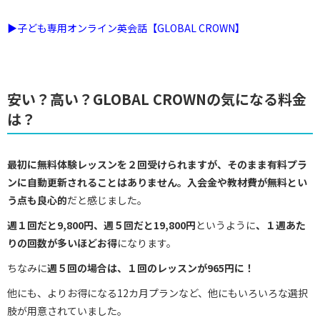
▶︎子ども専用オンライン英会話【GLOBAL CROWN】
安い？高い？GLOBAL CROWNの気になる料金
は？
最初に無料体験レッスンを２回受けられますが、そのまま有料プラ
ンに自動更新されることはありません。入会金や教材費が無料
とい
う点も良心的
だと感じました。
週１回だと9,800円、週５回だと19,800円
というように
、１週あた
りの回数が多いほどお得
になります。
ちなみに
週５回の場合は、１回のレッスンが965円に！
他にも、よりお得になる12カ月プランなど、他にもいろいろな選択
肢が用意されていました。