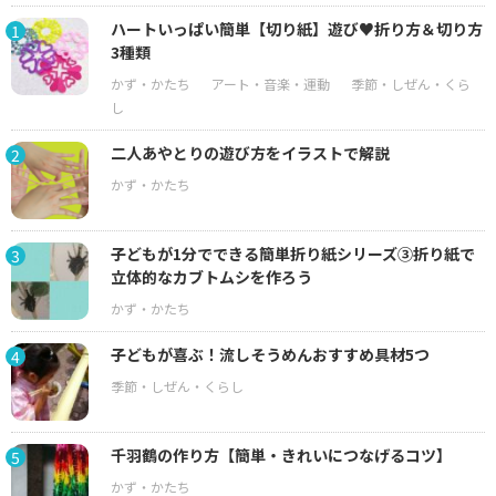
ハートいっぱい簡単【切り紙】遊び♥折り方＆切り方
1
3種類
二人あやとりの遊び方をイラストで解説
2
子どもが1分でできる簡単折り紙シリーズ③折り紙で
3
立体的なカブトムシを作ろう
子どもが喜ぶ！流しそうめんおすすめ具材5つ
4
千羽鶴の作り方【簡単・きれいにつなげるコツ】
5