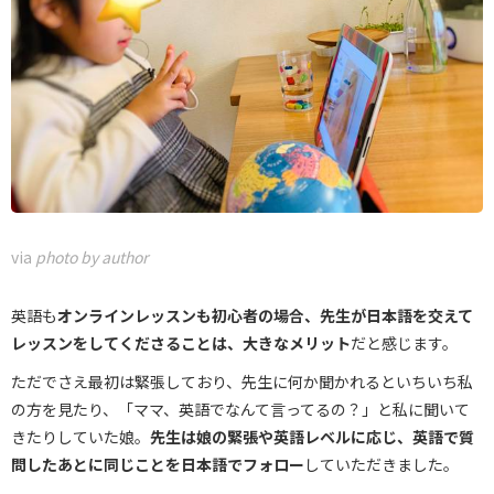
via
photo by author
英語も
オンラインレッスンも初心者の場合、
先生が日本語を交えて
レッスンをしてくださることは、大きなメリット
だと感じます。
ただでさえ最初は緊張しており、先生に何か聞かれるといちいち私
の方を見たり、「ママ、英語でなんて言ってるの？」と私に聞いて
きたりしていた娘。
先生は娘の緊張や英語レベルに応じ、英語で質
問したあとに同じことを日本語でフォロー
していただきました。