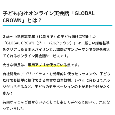
子ども向けオンライン英会話「GLOBAL
CROWN」とは？
３歳〜小学校高学年（12歳まで）の子ども向けに特化
した
『GLOBAL CROWN（グローバルクラウン）』は、
厳しい採用基準
をクリアした日本人バイリンガル講師がマンツーマンで英語を教え
てくれるオンライン英会話サービス
です。
大きな特長は、
専用アプリを使っている
点です。
自社開発のアプリでイラストを
効果的に使ったレッスンや、子ども
だけでも簡単に操作できる豊富な自習教材
、レベルに合わせてバッ
ジがもらえるなど、
子どもの
モチベーションの上がる仕掛けがたく
さん
！
英語がほとんど話せない子どもでも楽しく学べると聞いて、気にな
っていました。