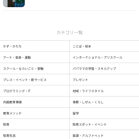
カテゴリ一覧
かず・かたち
ことば・絵本
アート・音楽・運動
インターナショナル・プリスクール
スクール・ならいごと・受験
パパママの学習・スキルアップ
プレス・イベント・新サービス
プレゼント
プログラミング・IT
地域・ライフスタイル
外国教育事情
季節・しぜん・くらし
教育メソッド
留学
知育
知育スポット・イベント
知育玩具
英語・アルファベット