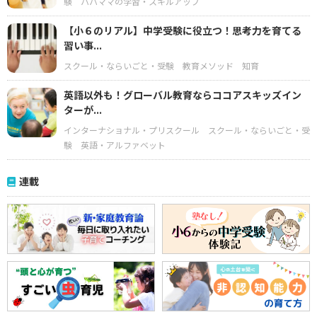
験
パパママの学習・スキルアップ
【小６のリアル】中学受験に役立つ！思考力を育てる
習い事...
スクール・ならいごと・受験
教育メソッド
知育
英語以外も！グローバル教育ならココアスキッズイン
ターが...
インターナショナル・プリスクール
スクール・ならいごと・受
験
英語・アルファベット
連載