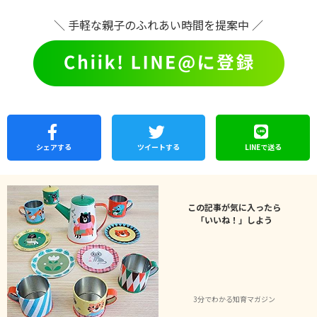
＼ 手軽な親子のふれあい時間を提案中 ／
シェア
する
ツイートする
LINEで
送る
この記事が気に入ったら
「いいね！」しよう
3分でわかる知育マガジン