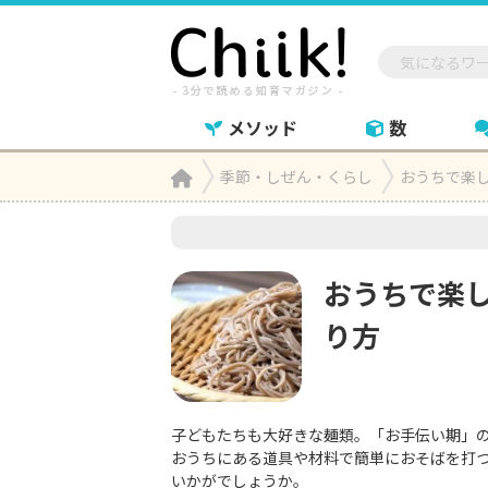
メソッド
数
Home
季節・しぜん・くらし
おうちで楽

おうちで楽
り方
子どもたちも大好きな麺類。「お手伝い期」
おうちにある道具や材料で簡単におそばを打
いかがでしょうか。