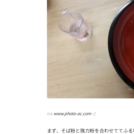
via
www.photo-ac.com
まず、そば粉と強力粉を合わせててふる