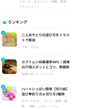
スクール・ならいごと・受験
英語・
アルファベット
ランキング
1
二人あやとりの遊び方をイラス
トで解説
2
カブトムシ採集確率90％！関東
の穴場スポットとコツ、準備物
3
ハートいっぱい簡単【切り紙】
遊び♥折り方＆切り方3種類