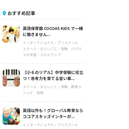
おすすめ記事
英語保育園 COCOAS KIDS で一緒
に働きません...
インターナショナル・プリスクール
スクール・ならいごと・受験
パパマ
マの学習・スキルアップ
【小６のリアル】中学受験に役立
つ！思考力を育てる習い事...
スクール・ならいごと・受験
教育メ
ソッド
知育
英語以外も！グローバル教育なら
ココアスキッズインターが...
インターナショナル・プリスクール