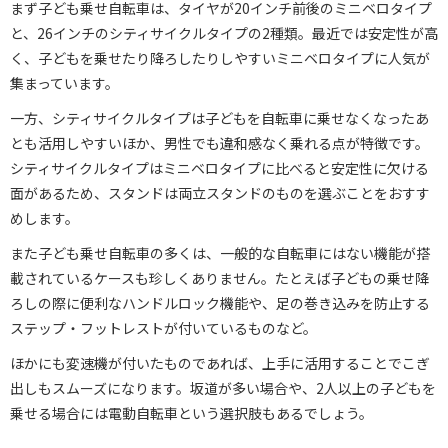
まず子ども乗せ自転車は、タイヤが20インチ前後のミニベロタイプ
と、26インチのシティサイクルタイプの2種類。最近では安定性が高
く、子どもを乗せたり降ろしたりしやすいミニベロタイプに人気が
集まっています。
一方、シティサイクルタイプは子どもを自転車に乗せなくなったあ
とも活用しやすいほか、男性でも違和感なく乗れる点が特徴です。
シティサイクルタイプはミニベロタイプに比べると安定性に欠ける
面があるため、スタンドは両立スタンドのものを選ぶことをおすす
めします。
また子ども乗せ自転車の多くは、一般的な自転車にはない機能が搭
載されているケースも珍しくありません。たとえば子どもの乗せ降
ろしの際に便利なハンドルロック機能や、足の巻き込みを防止する
ステップ・フットレストが付いているものなど。
ほかにも変速機が付いたものであれば、上手に活用することでこぎ
出しもスムーズになります。坂道が多い場合や、2人以上の子どもを
乗せる場合には電動自転車という選択肢もあるでしょう。