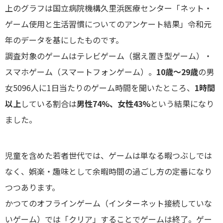
上のグラフは国立病院機構久里浜医療センター「ネット・
ゲーム使用と生活習慣についてのアンケート結果」令和元
年のデータを基にしたものです。
調査対象のゲームはテレビゲーム（据え置き型ゲーム）・
スマホゲーム（スマートフォンゲーム）。
10歳～29歳
の男
女5096人に1日当たりのゲーム時間を聞いたところ、
1時間
以上
している割合は
男性74%、女性43%
という結果になり
ました。
児童を含めた若者世代では、ゲームは単なる暇つぶしでは
なく、娯楽・趣味として余暇時間の過ごし方の定番になり
つつあります。
かつてのオフラインゲーム（インターネット接続していな
いゲーム）では「クリア」することでゲームは終了。ゲー