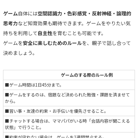
ゲーム
自体には
空間認識力・色彩感覚・反射神経・論理的
思考力
など知育効果も期待できます。ゲームをやりたい気
持ちを利用して
自主性
を育むことも可能です。
ゲームを
安全に楽しむためのルール
を、親子で話し合って
決めましょう。
ゲームのする際のルール例
■ゲーム時間は1日45分まで。
■ゲームをするのは、宿題など決められた勉強・課題を済ませて
から。
■習い事・友達の約束・お手伝いを優先させること。
■チャットする場合は、ママパパがいる時「会話内容が聞こえる
状態」で行うこと。
■約束が守れない場合は、ゲームを1週間禁止する。