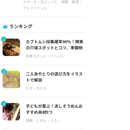
スクール・ならいごと・受験
英語・
アルファベット
ランキング
1
カブトムシ採集確率90％！関東
の穴場スポットとコツ、準備物
2
二人あやとりの遊び方をイラス
トで解説
3
子どもが喜ぶ！流しそうめんお
すすめ具材5つ