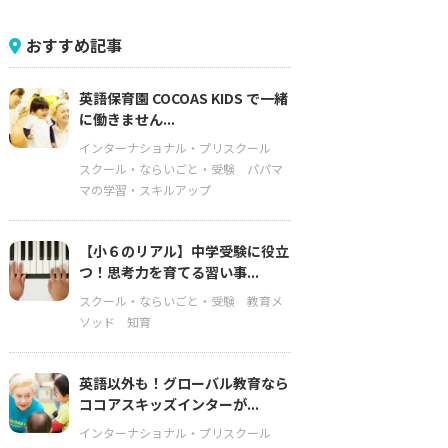
おすすめ記事
英語保育園 COCOAS KIDS で一緒
に働きません...
インターナショナル・プリスクール
スクール・ならいごと・受験
パパマ
マの学習・スキルアップ
【小６のリアル】中学受験に役立
つ！思考力を育てる習い事...
スクール・ならいごと・受験
教育メ
ソッド
知育
英語以外も！グローバル教育なら
ココアスキッズインターが...
インターナショナル・プリスクール