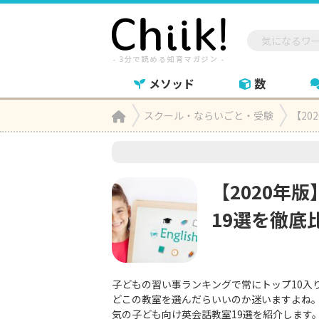
メソッド
数
Home
スクール・ならいごと・受験
【20

【2020年
19選を徹底
子どもの習い事ランキングで常にトップ10入
どこの教室を選んだらいいのか迷いますよね
気の子ども向け英会話教室19選を紹介します