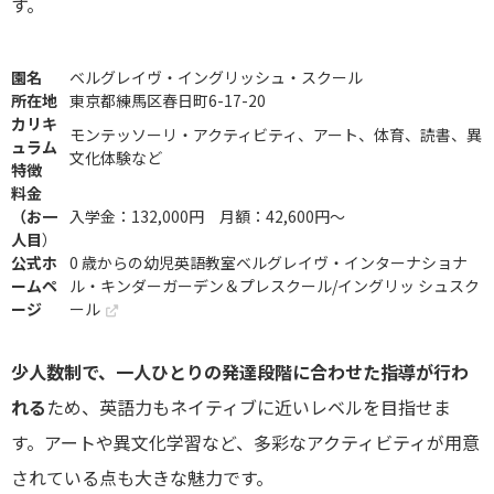
す。
園名
ベルグレイヴ・イングリッシュ・スクール
所在地
東京都練馬区春日町6-17-20
カリキ
モンテッソーリ・アクティビティ、アート、体育、読書、異
ュラム
文化体験など
特徴
料金
（お一
入学金：132,000円 月額：42,600円～
人目
）
公式ホ
0 歳からの幼児英語教室ベルグレイヴ・インターナショナ
ームペ
ル・キンダーガーデン＆プレスクール/イングリッ シュスク
ージ
ール
少人数制で、一人ひとりの発達段階に合わせた指導が行わ
れる
ため、英語力もネイティブに近いレベルを目指せま
す。アートや異文化学習など、多彩なアクティビティが用意
されている点も大きな魅力です。