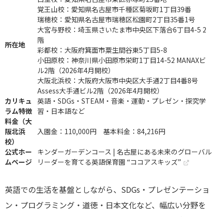
覚王山校：愛知県名古屋市千種区菊坂町1丁目39番
瑞穂校：愛知県名古屋市瑞穂区松園町2丁目35番1号
大宮与野校：埼玉県さいたま市中央区下落合6丁目4-5 2
階
所在地
彩都校：大阪府箕面市粟生間谷東5丁目5-8
小田原校：神奈川県小田原市栄町1丁目14-52 MANAXビ
ル2階（2026年4月開校）
大阪北浜校：大阪府大阪市中央区大手通2丁目4番8号
Assess大手通ビル2階（2026年4月開校）
カリキュ
英語・SDGs・STEAM・音楽・運動・プレゼン・探究学
ラム特徴
習・日本語など
料金（大
阪北浜
入園金：110,000円 基本料金：84,216円
校）
公式ホー
キンダーガーデンコース | 名古屋にある未来のグローバル
ムページ
リーダーを育てる英語保育園 “ココアスキッズ”
英語での生活を基盤としながら、SDGs・プレゼンテーショ
ン・プログラミング・道徳・日本文化など、幅広い分野を