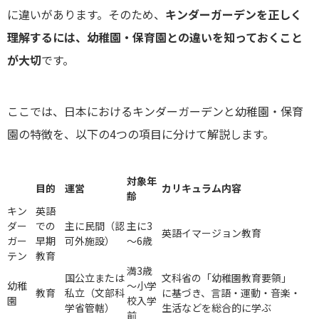
に違いがあります。そのため、
キンダーガーデンを正しく
理解するには、幼稚園・保育園との違いを知っておくこと
が大切
です。
ここでは、日本におけるキンダーガーデンと幼稚園・保育
園の特徴を、以下の4つの項目に分けて解説します。
対象年
目的
運営
カリキュラム内容
齢
キン
英語
ダー
での
主に民間（認
主に3
英語イマージョン教育
ガー
早期
可外施設）
～6歳
テン
教育
満3歳
国公立または
文科省の「幼稚園教育要領」
幼稚
～小学
教育
私立（文部科
に基づき、言語・運動・音楽・
園
校入学
学省管轄）
生活などを総合的に学ぶ
前