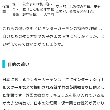
保
公立または私
0歳～
保育
基本的生活習慣の習得、安全
育・
立（こども家
小学校
園
な遊び、食育などが中心
養護
庭庁管轄）
入学前
これらの違いをもとにキンダーガーデンの特色を理解し、
自分たちの教育方針やお子さまの個性に合うかどうか、ぜ
ひ考えてみてはいかがでしょうか。
目的の違い
日本におけるキンダーガーテンは、主に
インターナショナ
ルスクールなどで採用される就学前の英語教育を目的とし
た施設
です。外国の教育カリキュラムを取り入れている点
が大きな特徴で、日本の幼稚園・保育園とは性質が異なり