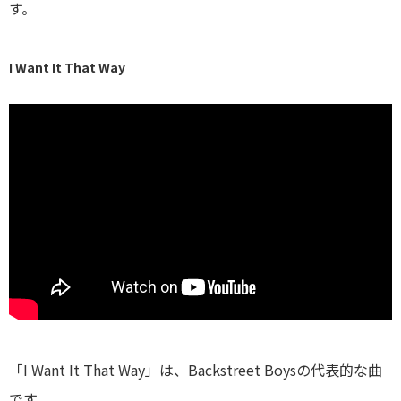
す。
I Want It That Way
「I Want It That Way」は、Backstreet Boysの代表的な曲
です。