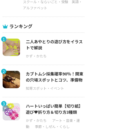
スクール・ならいごと・受験
英語・
アルファベット
ランキング
1
二人あやとりの遊び方をイラス
トで解説
2
カブトムシ採集確率90％！関東
の穴場スポットとコツ、準備物
3
ハートいっぱい簡単【切り紙】
遊び♥折り方＆切り方3種類