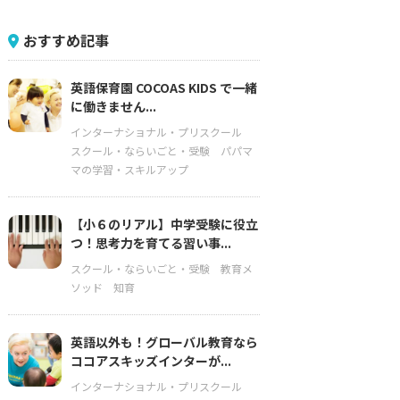
おすすめ記事
英語保育園 COCOAS KIDS で一緒
に働きません...
インターナショナル・プリスクール
スクール・ならいごと・受験
パパマ
マの学習・スキルアップ
【小６のリアル】中学受験に役立
つ！思考力を育てる習い事...
スクール・ならいごと・受験
教育メ
ソッド
知育
英語以外も！グローバル教育なら
ココアスキッズインターが...
インターナショナル・プリスクール