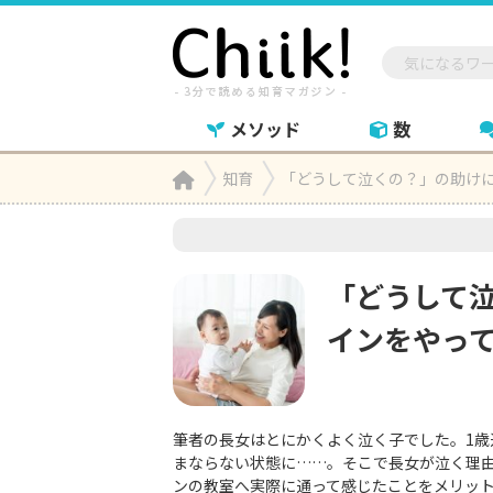
メソッド
数
Home
知育
「どうして泣くの？」の助け

「どうして
インをやっ
筆者の長女はとにかくよく泣く子でした。1
まならない状態に……。そこで長女が泣く理
ンの教室へ実際に通って感じたことをメリッ