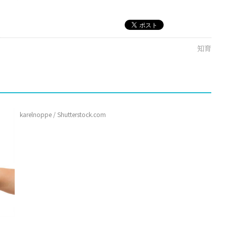
知育
karelnoppe / Shutterstock.com