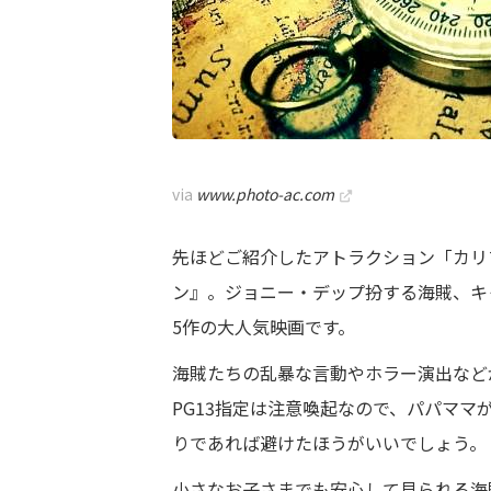
via
www.photo-ac.com
先ほどご紹介したアトラクション「カリ
ン』。ジョニー・デップ扮する海賊、キ
5作の大人気映画です。
海賊たちの乱暴な言動やホラー演出など
PG13指定は注意喚起なので、パパマ
りであれば避けたほうがいいでしょう。
小さなお子さまでも安心して見られる海