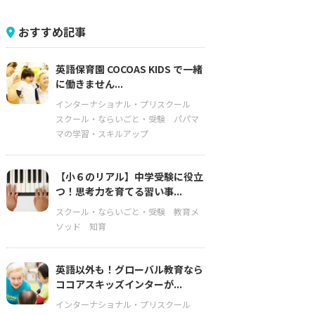
おすすめ記事
英語保育園 COCOAS KIDS で一緒
に働きません...
インターナショナル・プリスクール
スクール・ならいごと・受験
パパマ
マの学習・スキルアップ
【小６のリアル】中学受験に役立
つ！思考力を育てる習い事...
スクール・ならいごと・受験
教育メ
ソッド
知育
英語以外も！グローバル教育なら
ココアスキッズインターが...
インターナショナル・プリスクール