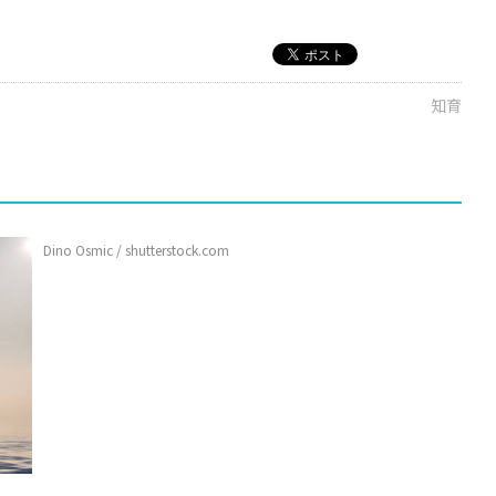
知育
Dino Osmic / shutterstock.com