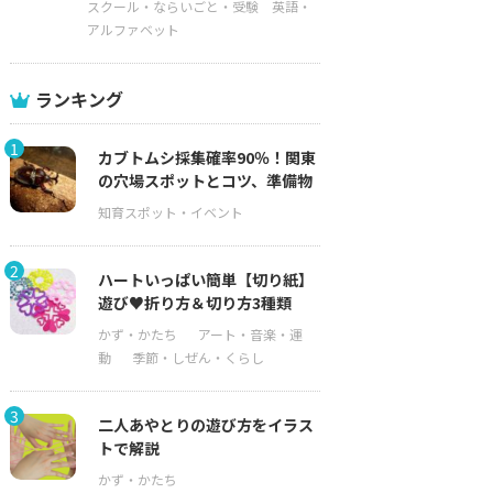
スクール・ならいごと・受験
英語・
アルファベット
ランキング
1
カブトムシ採集確率90％！関東
の穴場スポットとコツ、準備物
2
ハートいっぱい簡単【切り紙】
遊び♥折り方＆切り方3種類
3
二人あやとりの遊び方をイラス
トで解説