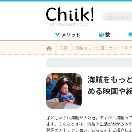
メソッド
数
Home
知育
海賊をもっと知りたい！ドキ

海賊をもっ
める映画や
子どもたちは海賊が大好き。ですが「海賊っ
ます。そんなときは、海賊の生活がわかる本
関係のアトラクション、おもちゃもご紹介し