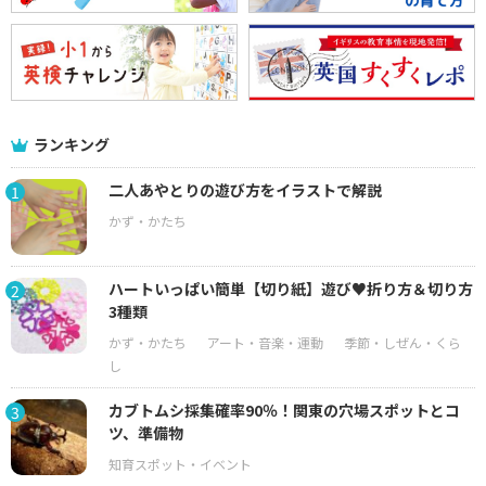
ランキング
二人あやとりの遊び方をイラストで解説
1
ハートいっぱい簡単【切り紙】遊び♥折り方＆切り方
2
3種類
カブトムシ採集確率90％！関東の穴場スポットとコ
3
ツ、準備物