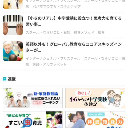
インターナショナル・プリスクール
スクール・ならいごと・受
験
パパママの学習・スキルアップ
【小６のリアル】中学受験に役立つ！思考力を育てる
習い事...
スクール・ならいごと・受験
教育メソッド
知育
英語以外も！グローバル教育ならココアスキッズイン
ターが...
インターナショナル・プリスクール
スクール・ならいごと・受
験
英語・アルファベット
連載