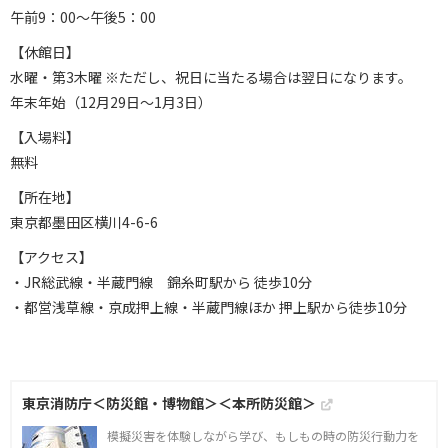
午前9：00～午後5：00
【休館日】
水曜・第3木曜 ※ただし、祝日に当たる場合は翌日になります。
年末年始（12月29日～1月3日）
【入場料】
無料
【所在地】
東京都墨田区横川4-6-6
【アクセス】
・JR総武線・半蔵門線 錦糸町駅から 徒歩10分
・都営浅草線・京成押上線・半蔵門線ほか 押上駅から徒歩10分
東京消防庁＜防災館・博物館＞＜本所防災館＞
模擬災害を体験しながら学び、もしもの時の防災行動力を