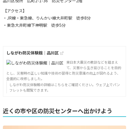
品川区役所 広町2-1-36 防災センター2階
【アクセス】
・JR線・東急線、りんかい線大井町駅 徒歩8分
・東急大井町線下神明駅 徒歩5分
しながわ防災体験館｜品川区
東日本大震災の教訓などを踏まえ
て、災害から生き延びることを目的
とし、災害時の正しい知識や技術の習得と防災意識の向上が図れるよう、
全面的に改修しました。
しながわ防災体験館の詳細はこちらをご確認ください。ウェブ上でパン
フレットも閲覧できます。
近くの市や区の防災センターへ出かけよう