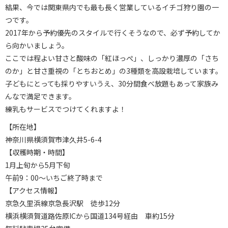
結果、今では関東県内でも最も長く営業しているイチゴ狩り園の一
つです。
2017年から予約優先のスタイルで行くそうなので、必ず予約してか
ら向かいましょう。
ここでは程よい甘さと酸味の「紅ほっぺ」、しっかり濃厚の「さち
のか」と甘さ重視の「とちおとめ」の3種類を高設栽培しています。
子どもにとっても採りやすいうえ、30分間食べ放題もあって家族み
んなで満足できます。
練乳もサービスでつけてくれますよ！
【所在地】
神奈川県横須賀市津久井5-6-4
【収穫時期・時間】
1月上旬から5月下旬
午前9：00～いちご終了時まで
【アクセス情報】
京急久里浜線京急長沢駅 徒歩12分
横浜横須賀道路佐原ICから国道134号経由 車約15分