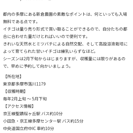
都内の多摩にある新倉農園の素敵なポイントは、何といっても入場
無料である点です。
イチゴは量り売り形式で買い取ることができるので、自分たちの都
合に合わせた量だけとればいいので便利です。
きれいな天然水とミツバチによる自然交配、そして高設溶液栽培に
よって育てられた甘いイチゴは練乳いらずなほど。
シーズンは2月下旬からはじまりますが、収穫量には限りがあるの
で、早めに予約して向かいましょう。
【所在地】
東京都多摩市落川1179
【収穫時期】
毎年2月上旬 ～ 5月下旬
【アクセス情報】
京王線聖蹟桜ヶ丘駅 バス約10分
小田急・京王線多摩センター駅 バス約15分
中央道国立府中IC 車約10分