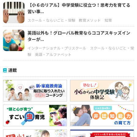
【小６のリアル】中学受験に役立つ！思考力を育てる
習い事...
スクール・ならいごと・受験
教育メソッド
知育
英語以外も！グローバル教育ならココアスキッズイン
ターが...
インターナショナル・プリスクール
スクール・ならいごと・受
験
英語・アルファベット
連載