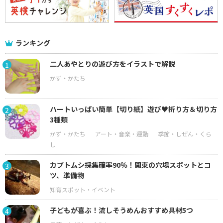
ランキング
二人あやとりの遊び方をイラストで解説
1
ハートいっぱい簡単【切り紙】遊び♥折り方＆切り方
2
3種類
カブトムシ採集確率90％！関東の穴場スポットとコ
3
ツ、準備物
子どもが喜ぶ！流しそうめんおすすめ具材5つ
4