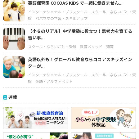
英語保育園 COCOAS KIDS で一緒に働きません...
インターナショナル・プリスクール
スクール・ならいごと・受
験
パパママの学習・スキルアップ
【小６のリアル】中学受験に役立つ！思考力を育てる
習い事...
スクール・ならいごと・受験
教育メソッド
知育
英語以外も！グローバル教育ならココアスキッズイン
ターが...
インターナショナル・プリスクール
スクール・ならいごと・受
験
英語・アルファベット
連載