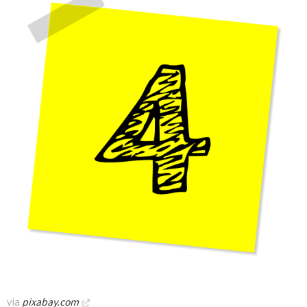
via
pixabay.com