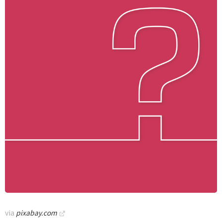
via
pixabay.com