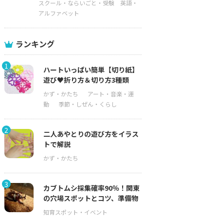
スクール・ならいごと・受験
英語・
アルファベット
ランキング
1
ハートいっぱい簡単【切り紙】
遊び♥折り方＆切り方3種類
2
二人あやとりの遊び方をイラス
トで解説
3
カブトムシ採集確率90％！関東
の穴場スポットとコツ、準備物