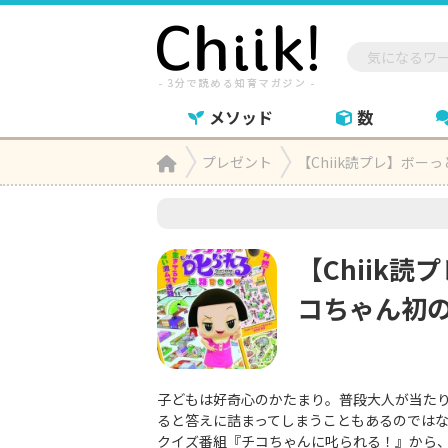
メソッド
数
Home
プレゼント
【Chiik読プレ】ボ

【Chiik
コちゃん初
子どもは好奇心のかたまり。普段大人が当た
ると答えに詰まってしまうこともあるのではな
クイズ番組『チコちゃんに叱られる！』から、