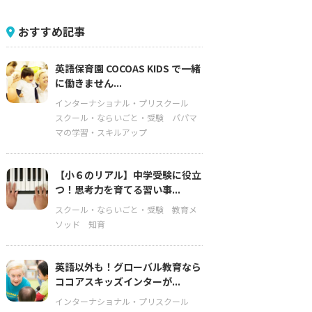
おすすめ記事
英語保育園 COCOAS KIDS で一緒
に働きません...
インターナショナル・プリスクール
スクール・ならいごと・受験
パパマ
マの学習・スキルアップ
【小６のリアル】中学受験に役立
つ！思考力を育てる習い事...
スクール・ならいごと・受験
教育メ
ソッド
知育
英語以外も！グローバル教育なら
ココアスキッズインターが...
インターナショナル・プリスクール