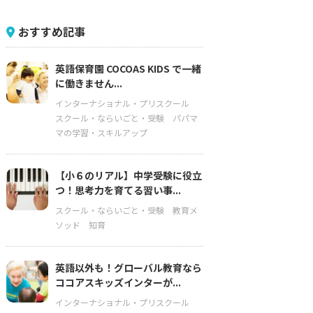
おすすめ記事
英語保育園 COCOAS KIDS で一緒
に働きません...
インターナショナル・プリスクール
スクール・ならいごと・受験
パパマ
マの学習・スキルアップ
【小６のリアル】中学受験に役立
つ！思考力を育てる習い事...
スクール・ならいごと・受験
教育メ
ソッド
知育
英語以外も！グローバル教育なら
ココアスキッズインターが...
インターナショナル・プリスクール