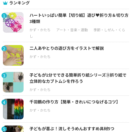
ランキング
ハートいっぱい簡単【切り紙】遊び♥折り方＆切り方
1
3種類
二人あやとりの遊び方をイラストで解説
2
子どもが1分でできる簡単折り紙シリーズ③折り紙で
3
立体的なカブトムシを作ろう
千羽鶴の作り方【簡単・きれいにつなげるコツ】
4
子どもが喜ぶ！流しそうめんおすすめ具材5つ
5