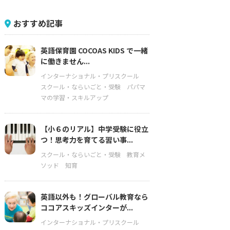
おすすめ記事
英語保育園 COCOAS KIDS で一緒
に働きません...
インターナショナル・プリスクール
スクール・ならいごと・受験
パパマ
マの学習・スキルアップ
【小６のリアル】中学受験に役立
つ！思考力を育てる習い事...
スクール・ならいごと・受験
教育メ
ソッド
知育
英語以外も！グローバル教育なら
ココアスキッズインターが...
インターナショナル・プリスクール