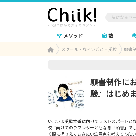
メソッド
数
Home
スクール・ならいごと・受験
願書制

願書制作に
験』はじめまし
いよいよ受験本番に向けてラストスパートと
校に向けてのラブレターともなる「願書」で
く際に押さえておきたい注意点を考えてみた