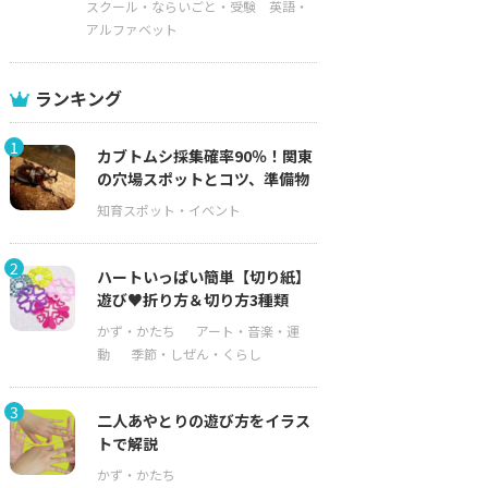
スクール・ならいごと・受験
英語・
アルファベット
ランキング
1
カブトムシ採集確率90％！関東
の穴場スポットとコツ、準備物
2
ハートいっぱい簡単【切り紙】
遊び♥折り方＆切り方3種類
3
二人あやとりの遊び方をイラス
トで解説