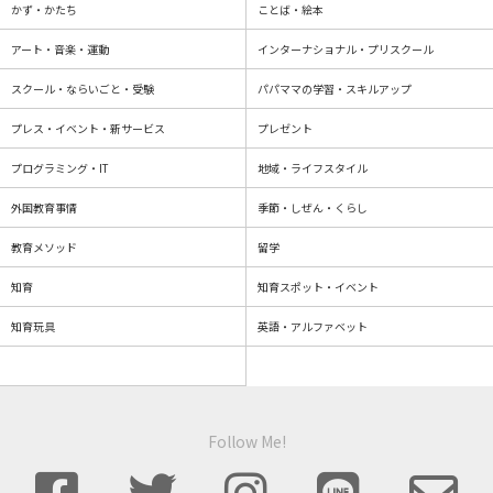
かず・かたち
ことば・絵本
アート・音楽・運動
インターナショナル・プリスクール
スクール・ならいごと・受験
パパママの学習・スキルアップ
プレス・イベント・新サービス
プレゼント
プログラミング・IT
地域・ライフスタイル
外国教育事情
季節・しぜん・くらし
教育メソッド
留学
知育
知育スポット・イベント
知育玩具
英語・アルファベット
Follow Me!