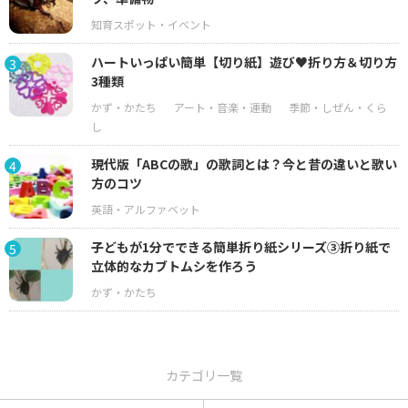
ハートいっぱい簡単【切り紙】遊び♥折り方＆切り方
3
3種類
現代版「ABCの歌」の歌詞とは？今と昔の違いと歌い
4
方のコツ
子どもが1分でできる簡単折り紙シリーズ③折り紙で
5
立体的なカブトムシを作ろう
カテゴリ一覧