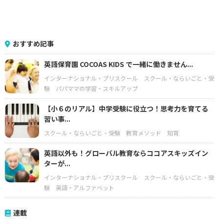
おすすめ記事
英語保育園 COCOAS KIDS で一緒に働きません...
インターナショナル・プリスクール
スクール・ならいごと・受
験
パパママの学習・スキルアップ
【小６のリアル】中学受験に役立つ！思考力を育てる
習い事...
スクール・ならいごと・受験
教育メソッド
知育
英語以外も！グローバル教育ならココアスキッズイン
ターが...
インターナショナル・プリスクール
スクール・ならいごと・受
験
英語・アルファベット
連載