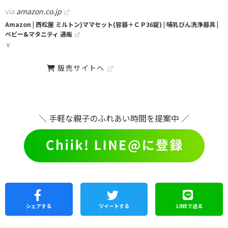
via
amazon.co.jp
Amazon | 西松屋 ミルトン)ママセット(容器＋ＣＰ36錠) | 哺乳びん洗浄器具 |
ベビー&マタニティ 通販
￥
販売サイトへ
＼ 手軽な親子のふれあい時間を提案中 ／
シェア
する
ツイートする
LINEで
送る