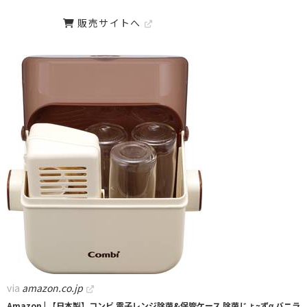
販売サイトへ
via
amazon.co.jp
Amazon | 【日本製】コンビ 電子レンジ除菌&保管ケース 除菌じょ~ずα バニラ