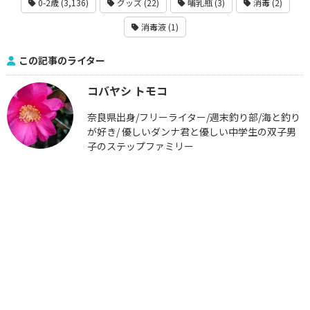
0-2歳 (3,136)
グッズ (22)
哺乳瓶 (3)
消毒 (2)
消毒液 (1)
この記事のライター
コバヤシ トモコ
奈良県出身/フリーライター/週末釣り部/海と釣り
が好き/ 優しいダンナ君と優しい中学生の双子男
子のステップファミリー