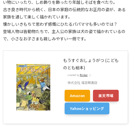
い物にいったり、しめ飾りを飾ったり年越しそばを食べたり。
古き良き時代から続く、日本の家庭の伝統的なお正月の姿が、ある
家族を通して楽しく描かれています。
懐かしいきもちで思わず感慨にひたるパパママも多いのでは？
登場人物は皆動物たちで、主人公の家族は犬の姿で描かれているの
で、小さなお子さまも親しみやすい一冊です。
もうすぐおしょうがつ (こども
のとも絵本)
created by
Rinker
株式会社 福音館書店
Amazon
楽天市場
Yahooショッピング