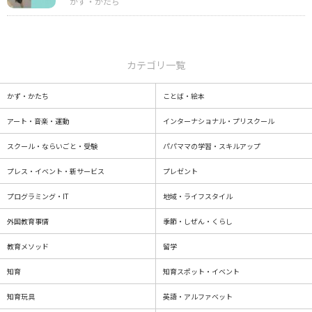
カテゴリ一覧
かず・かたち
ことば・絵本
アート・音楽・運動
インターナショナル・プリスクール
スクール・ならいごと・受験
パパママの学習・スキルアップ
プレス・イベント・新サービス
プレゼント
プログラミング・IT
地域・ライフスタイル
外国教育事情
季節・しぜん・くらし
教育メソッド
留学
知育
知育スポット・イベント
知育玩具
英語・アルファベット