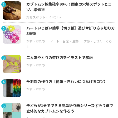
カブトムシ採集確率90％！関東の穴場スポットとコ
1
ツ、準備物
ハートいっぱい簡単【切り紙】遊び♥折り方＆切り方
2
3種類
二人あやとりの遊び方をイラストで解説
3
千羽鶴の作り方【簡単・きれいにつなげるコツ】
4
子どもが1分でできる簡単折り紙シリーズ③折り紙で
5
立体的なカブトムシを作ろう