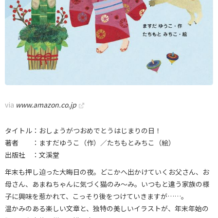
via
www.amazon.co.jp
タイトル：おしょうがつおめでとうはじまりの日！
著者 ：ますだゆうこ（作）／たちもとみちこ（絵）
出版社 ：文溪堂
年末も押し迫った大晦日の夜。どこかへ出かけていくお父さん、お
母さん、あまねちゃんに気づく猫のみ～み。いつもと違う家族の様
子に興味を惹かれて、こっそり後をつけていきますが……。
温かみのある楽しい文章と、独特の美しいイラストが、年末年始の