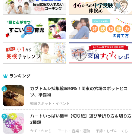
ランキング
カブトムシ採集確率90％！関東の穴場スポットとコ
1
ツ、準備物
ハートいっぱい簡単【切り紙】遊び♥折り方＆切り方
2
3種類