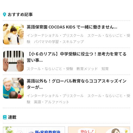
おすすめ記事
英語保育園 COCOAS KIDS で一緒に働きません...
インターナショナル・プリスクール
スクール・ならいごと・受
験
パパママの学習・スキルアップ
【小６のリアル】中学受験に役立つ！思考力を育てる
習い事...
スクール・ならいごと・受験
教育メソッド
知育
英語以外も！グローバル教育ならココアスキッズイン
ターが...
インターナショナル・プリスクール
スクール・ならいごと・受
験
英語・アルファベット
連載