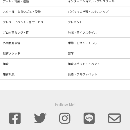
アート・音楽・運動
インターナショナル・プリスクール
スクール・ならいごと・受験
パパママの学習・スキルアップ
プレス・イベント・新サービス
プレゼント
プログラミング・IT
地域・ライフスタイル
外国教育事情
季節・しぜん・くらし
教育メソッド
留学
知育
知育スポット・イベント
知育玩具
英語・アルファベット
Follow Me!