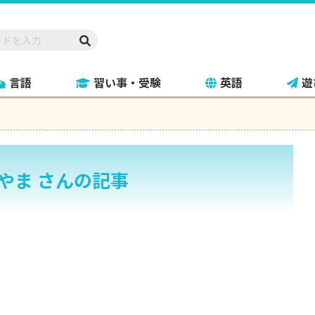
言語
習い事・受験
英語
遊
やま さんの記事