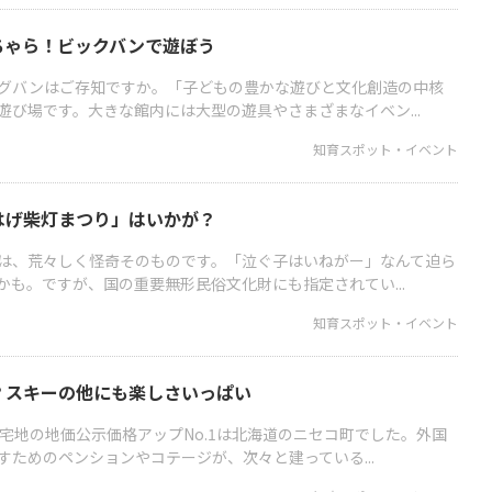
ちゃら！ビックバンで遊ぼう
グバンはご存知ですか。「子どもの豊かな遊びと文化創造の中核
遊び場です。大きな館内には大型の遊具やさまざまなイベン...
知育スポット・イベント
はげ柴灯まつり」はいかが？
は、荒々しく怪奇そのものです。「泣ぐ子はいねがー」なんて迫ら
かも。ですが、国の重要無形民俗文化財にも指定されてい...
知育スポット・イベント
？スキーの他にも楽しさいっぱい
宅地の地価公示価格アップNo.1は北海道のニセコ町でした。外国
ためのペンションやコテージが、次々と建っている...