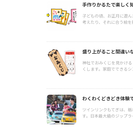
手作りかるたで楽しく
子どもの頃、お正月に遊ん
考えたり、それに合う絵を描
盛り上がること間違い
神社でおみくじを見かける
くします。家庭でできるシン
わくわくどきどき体験
ツインリンクもてぎは、栃
す。日本最大級のジップライ