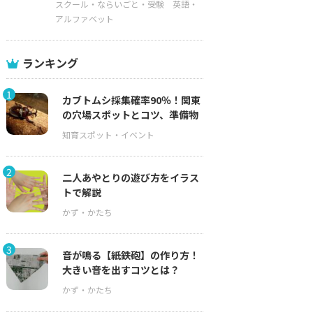
スクール・ならいごと・受験
英語・
アルファベット
ランキング
1
カブトムシ採集確率90％！関東
の穴場スポットとコツ、準備物
2
二人あやとりの遊び方をイラス
トで解説
3
音が鳴る【紙鉄砲】の作り方！
大きい音を出すコツとは？