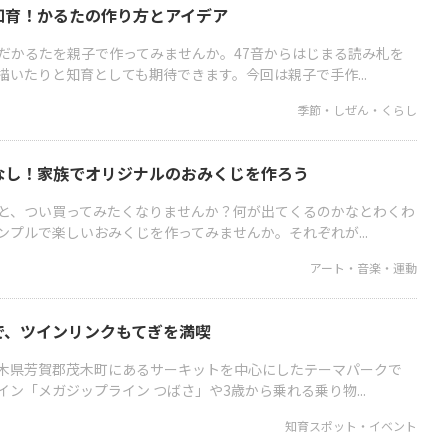
知育！かるたの作り方とアイデア
だかるたを親子で作ってみませんか。47音からはじまる読み札を
いたりと知育としても期待できます。今回は親子で手作...
季節・しぜん・くらし
なし！家族でオリジナルのおみくじを作ろう
と、つい買ってみたくなりませんか？何が出てくるのかなとわくわ
プルで楽しいおみくじを作ってみませんか。それぞれが...
アート・音楽・運動
で、ツインリンクもてぎを満喫
木県芳賀郡茂木町にあるサーキットを中心にしたテーマパークで
ン「メガジップライン つばさ」や3歳から乗れる乗り物...
知育スポット・イベント