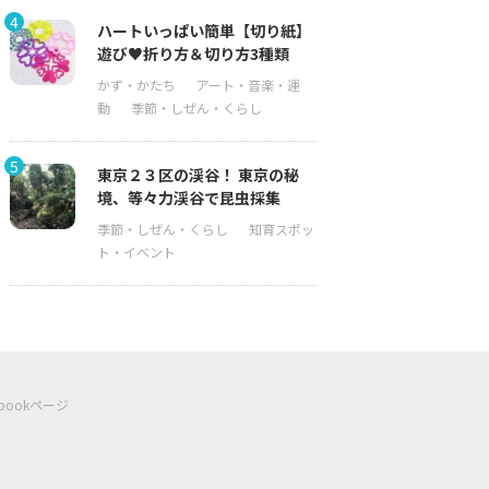
4
ハートいっぱい簡単【切り紙】
遊び♥折り方＆切り方3種類
5
東京２３区の渓谷！ 東京の秘
境、等々力渓谷で昆虫採集
ebookページ