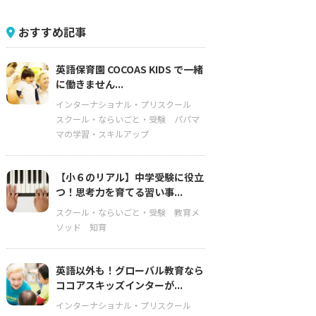
おすすめ記事
英語保育園 COCOAS KIDS で一緒
に働きません...
インターナショナル・プリスクール
スクール・ならいごと・受験
パパマ
マの学習・スキルアップ
【小６のリアル】中学受験に役立
つ！思考力を育てる習い事...
スクール・ならいごと・受験
教育メ
ソッド
知育
英語以外も！グローバル教育なら
ココアスキッズインターが...
インターナショナル・プリスクール