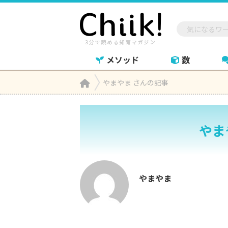
メソッド
数
Home
やまやま さんの記事

やま
やまやま