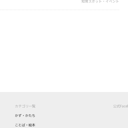
知育スポット・イベント
カテゴリ一覧
公式Fac
かず・かたち
ことば・絵本