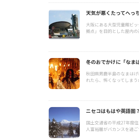
天気が悪くたってへっ
大阪にある大型児童館ビッ
拠点」を目的とした屋内の
冬のおでかけに「なま
秋田県男鹿半島のなまはげ
れたら、怖くなってしまう
ニセコはもはや英語圏
国土交通省の平成27年度住
人富裕層がバカンスを過ごす