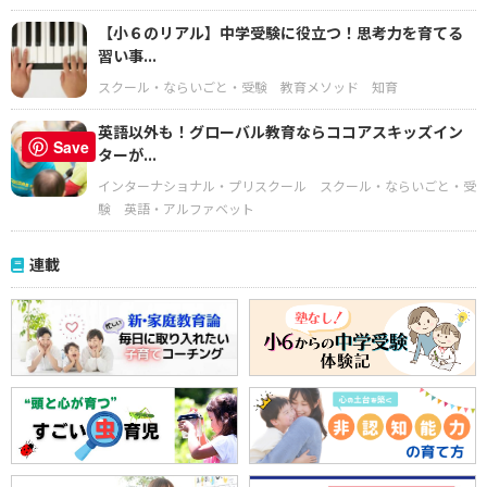
【小６のリアル】中学受験に役立つ！思考力を育てる
習い事...
スクール・ならいごと・受験
教育メソッド
知育
英語以外も！グローバル教育ならココアスキッズイン
Save
ターが...
インターナショナル・プリスクール
スクール・ならいごと・受
験
英語・アルファベット
連載