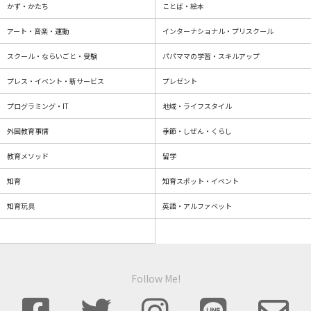
かず・かたち
ことば・絵本
アート・音楽・運動
インターナショナル・プリスクール
スクール・ならいごと・受験
パパママの学習・スキルアップ
プレス・イベント・新サービス
プレゼント
プログラミング・IT
地域・ライフスタイル
外国教育事情
季節・しぜん・くらし
教育メソッド
留学
知育
知育スポット・イベント
知育玩具
英語・アルファベット
Follow Me!