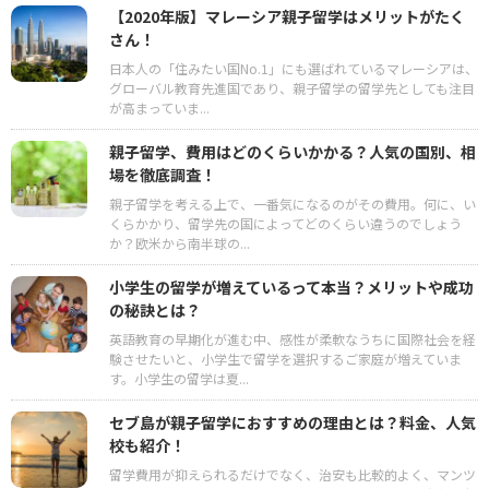
【2020年版】マレーシア親子留学はメリットがたく
さん！
日本人の「住みたい国No.1」にも選ばれているマレーシアは、
グローバル教育先進国であり、親子留学の留学先としても注目
が高まっていま...
親子留学、費用はどのくらいかかる？人気の国別、相
場を徹底調査！
親子留学を考える上で、一番気になるのがその費用。何に、い
くらかかり、留学先の国によってどのくらい違うのでしょう
か？欧米から南半球の...
小学生の留学が増えているって本当？メリットや成功
の秘訣とは？
英語教育の早期化が進む中、感性が柔軟なうちに国際社会を経
験させたいと、小学生で留学を選択するご家庭が増えていま
す。小学生の留学は夏...
セブ島が親子留学におすすめの理由とは？料金、人気
校も紹介！
留学費用が抑えられるだけでなく、治安も比較的よく、マンツ