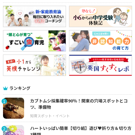
ランキング
カブトムシ採集確率90％！関東の穴場スポットとコ
1
ツ、準備物
ハートいっぱい簡単【切り紙】遊び♥折り方＆切り方
2
3種類