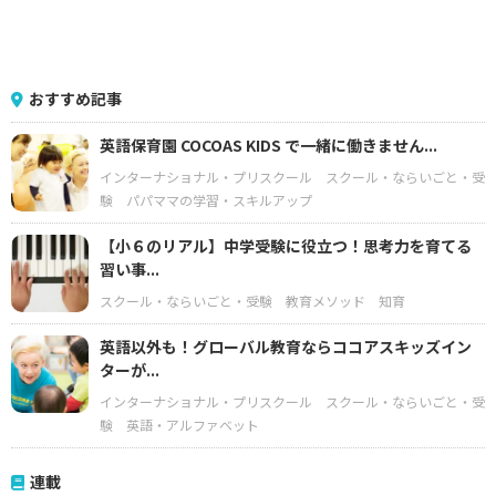
おすすめ記事
英語保育園 COCOAS KIDS で一緒に働きません...
インターナショナル・プリスクール
スクール・ならいごと・受
験
パパママの学習・スキルアップ
【小６のリアル】中学受験に役立つ！思考力を育てる
習い事...
スクール・ならいごと・受験
教育メソッド
知育
英語以外も！グローバル教育ならココアスキッズイン
ターが...
インターナショナル・プリスクール
スクール・ならいごと・受
験
英語・アルファベット
連載