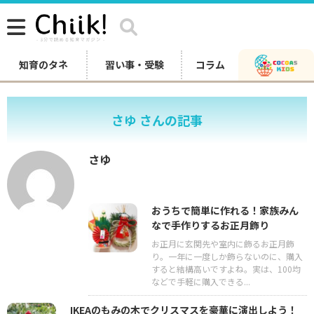
知育のタネ
習い事・受験
コラム
さゆ さんの記事
さゆ
おうちで簡単に作れる！家族みん
なで手作りするお正月飾り
お正月に玄関先や室内に飾るお正月飾
り。一年に一度しか飾らないのに、購入
すると結構高いですよね。実は、100均
などで手軽に購入できる...
IKEAのもみの木でクリスマスを豪華に演出しよう！