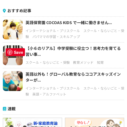
おすすめ記事
英語保育園 COCOAS KIDS で一緒に働きません...
インターナショナル・プリスクール
スクール・ならいごと・受
験
パパママの学習・スキルアップ
【小６のリアル】中学受験に役立つ！思考力を育てる
Save
習い事...
スクール・ならいごと・受験
教育メソッド
知育
英語以外も！グローバル教育ならココアスキッズイン
ターが...
インターナショナル・プリスクール
スクール・ならいごと・受
験
英語・アルファベット
連載