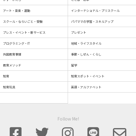
アート・音楽・運動
インターナショナル・プリスクール
スクール・ならいごと・受験
パパママの学習・スキルアップ
プレス・イベント・新サービス
プレゼント
プログラミング・IT
地域・ライフスタイル
外国教育事情
季節・しぜん・くらし
教育メソッド
留学
知育
知育スポット・イベント
知育玩具
英語・アルファベット
Follow Me!