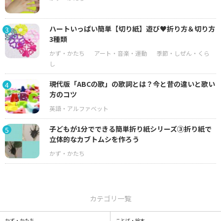
ハートいっぱい簡単【切り紙】遊び♥折り方＆切り方
3
3種類
現代版「ABCの歌」の歌詞とは？今と昔の違いと歌い
4
方のコツ
子どもが1分でできる簡単折り紙シリーズ③折り紙で
5
立体的なカブトムシを作ろう
カテゴリ一覧
かず・かたち
ことば・絵本