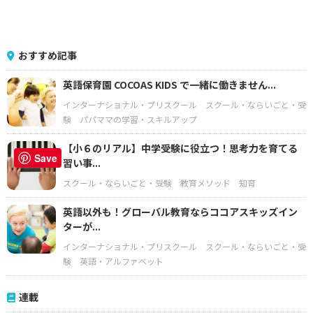
おすすめ記事
英語保育園 COCOAS KIDS で一緒に働きません...
インターナショナル・プリスクール
スクール・ならいごと・受
験
パパママの学習・スキルアップ
【小６のリアル】中学受験に役立つ！思考力を育てる
Save
習い事...
スクール・ならいごと・受験
教育メソッド
知育
英語以外も！グローバル教育ならココアスキッズイン
ターが...
インターナショナル・プリスクール
スクール・ならいごと・受
験
英語・アルファベット
連載