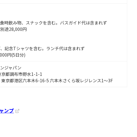
昼食時飲み物、スナックを含む。バスガイド代は含まれず
途28,000円
】
、記念Tシャツを含む。ランチ代は含まれず
00円(5日分)
インジャパン
京都調布市野水1-1-1
東京都港区六本木6-16-5 六本木さくら坂レジレンス1～3F
ィキャンプ