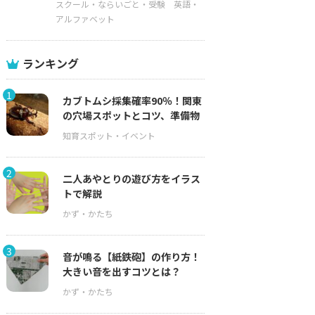
スクール・ならいごと・受験
英語・
アルファベット
ランキング
1
カブトムシ採集確率90％！関東
の穴場スポットとコツ、準備物
2
二人あやとりの遊び方をイラス
トで解説
3
音が鳴る【紙鉄砲】の作り方！
大きい音を出すコツとは？