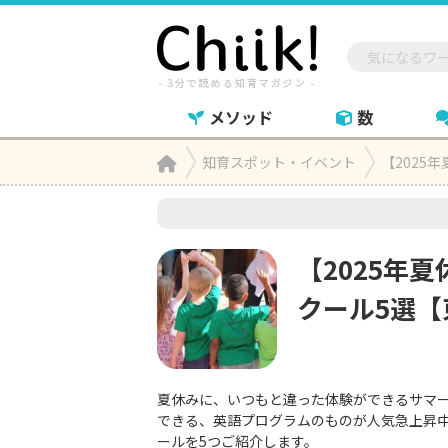
メソッド
数
Home
知育スポット・イベント
【2025

【2025年
クール5選【
夏休みに、いつもと違った体験ができるサマ
できる、英語プログラムのものが人気急上昇
ールを5つご紹介します。