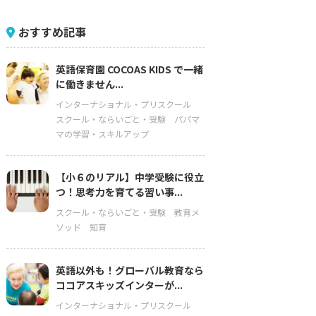
おすすめ記事
英語保育園 COCOAS KIDS で一緒
に働きません...
インターナショナル・プリスクール
スクール・ならいごと・受験
パパマ
マの学習・スキルアップ
【小６のリアル】中学受験に役立
つ！思考力を育てる習い事...
スクール・ならいごと・受験
教育メ
ソッド
知育
英語以外も！グローバル教育なら
ココアスキッズインターが...
インターナショナル・プリスクール