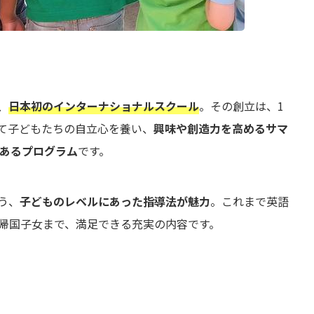
、
日本初
のインターナショナルスクール
。その創立は、1
て子どもたちの自立心を養い、
興味や創造力を高めるサマ
あるプログラム
です。
う、
子どものレベルにあった指導法が魅力
。これまで英語
帰国子女まで、満足できる充実の内容です。