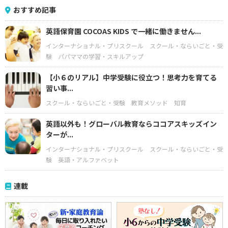
おすすめ記事
英語保育園 COCOAS KIDS で一緒に働きません...
インターナショナル・プリスクール
スクール・ならいごと・受
験
パパママの学習・スキルアップ
【小６のリアル】中学受験に役立つ！思考力を育てる
習い事...
スクール・ならいごと・受験
教育メソッド
知育
英語以外も！グローバル教育ならココアスキッズイン
ターが...
インターナショナル・プリスクール
スクール・ならいごと・受
験
英語・アルファベット
連載