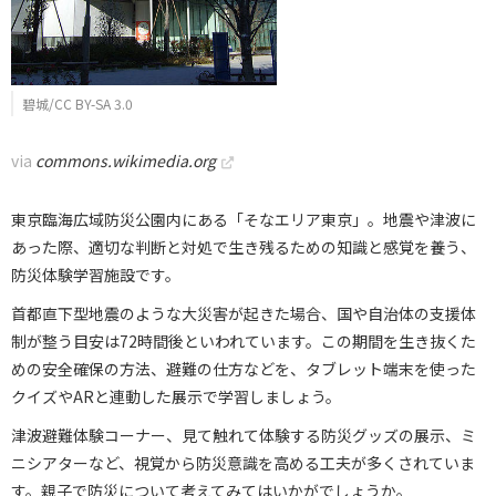
碧城/CC BY-SA 3.0
via
commons.wikimedia.org
東京臨海広域防災公園内にある「そなエリア東京」。地震や津波に
あった際、適切な判断と対処で生き残るための知識と感覚を養う、
防災体験学習施設です。
首都直下型地震のような大災害が起きた場合、国や自治体の支援体
制が整う目安は72時間後といわれています。この期間を生き抜くた
めの安全確保の方法、避難の仕方などを、タブレット端末を使った
クイズやARと連動した展示で学習しましょう。
津波避難体験コーナー、見て触れて体験する防災グッズの展示、ミ
ニシアターなど、視覚から防災意識を高める工夫が多くされていま
す。親子で防災について考えてみてはいかがでしょうか。