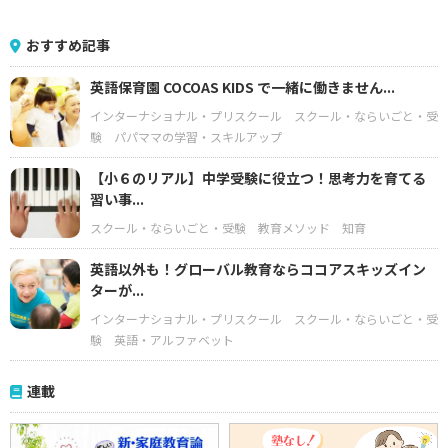
おすすめ記事
英語保育園 COCOAS KIDS で一緒に働きません...
インターナショナル・プリスクール
スクール・ならいごと・受
験
パパママの学習・スキルアップ
【小６のリアル】中学受験に役立つ！思考力を育てる
習い事...
スクール・ならいごと・受験
教育メソッド
知育
英語以外も！グローバル教育ならココアスキッズイン
ターが...
インターナショナル・プリスクール
スクール・ならいごと・受
験
英語・アルファベット
連載