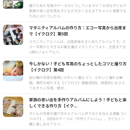
撮りためた写真のデータはどうしていますか？大切な子どもや
家族の思い出写真を子どもが大きくなるまでちゃんと保管する
ためにはどうしたら...
マタニティアルバムの作り方：エコー写真から出産ま
で【イクロク】第5回
マタニティアルバムは、出産前後をまとめたアルバムです。エ
コー写真から大きなお腹を撮るマタニティフォト、出産までを
1冊のフォトアルバ...
今しかない！子ども写真のちょっとしたコツと撮り方
【イクロク】第4回
幼少期の写真を簡単にかわいく撮るコツ、かわいく撮れる瞬
間、場所を紹介する【イクロク】連載4回目。成長別におさえ
ておきたい写真、絶対...
家族の思い出を手作りアルバムにしよう！子どもと楽
しくできる作り方【イク...
子どもの写真の撮り方からアルバム作りなどを伝える連載【イ
クロク】。3回目のテーマは「手作りアルバム」。子どもと一
緒に楽しめるアルバ...