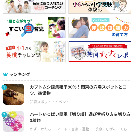
ランキング
カブトムシ採集確率90％！関東の穴場スポットとコ
1
ツ、準備物
ハートいっぱい簡単【切り紙】遊び♥折り方＆切り方
2
3種類