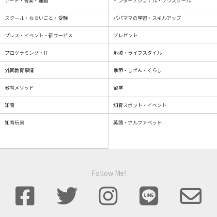
アート・音楽・運動
インターナショナル・プリスクール
スクール・ならいごと・受験
パパママの学習・スキルアップ
プレス・イベント・新サービス
プレゼント
プログラミング・IT
地域・ライフスタイル
外国教育事情
季節・しぜん・くらし
教育メソッド
留学
知育
知育スポット・イベント
知育玩具
英語・アルファベット
Follow Me!