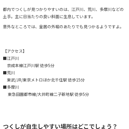
都内でつくしが見つかりやすいのは、江戸川、荒川、多摩川などの
土手。主に日当たりの良い斜面に生息しています。
意外なところでは、皇居の外堀のあたりでも見つかるようですよ。
【アクセス】
■江戸川
京成本線江戸川駅 徒歩5分
■荒川
東武/JR/東京メトロほか北千住駅 徒歩15分
■多摩川
東急田園都市線/大井町線二子新地駅 徒歩5分
つくしが自生しやすい場所はどこでしょう？