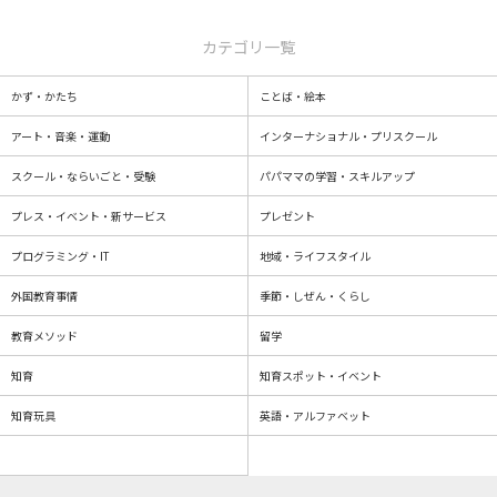
カテゴリ一覧
かず・かたち
ことば・絵本
アート・音楽・運動
インターナショナル・プリスクール
スクール・ならいごと・受験
パパママの学習・スキルアップ
プレス・イベント・新サービス
プレゼント
プログラミング・IT
地域・ライフスタイル
外国教育事情
季節・しぜん・くらし
教育メソッド
留学
知育
知育スポット・イベント
知育玩具
英語・アルファベット