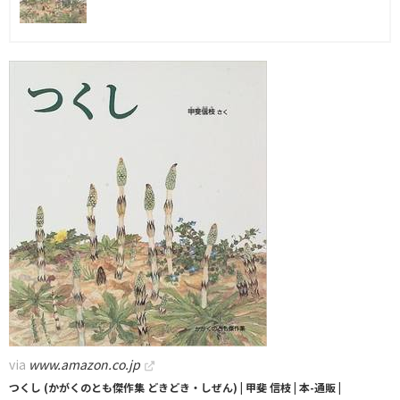
via
www.amazon.co.jp
つくし (かがくのとも傑作集 どきどき・しぜん) | 甲斐 信枝 | 本-通販 |