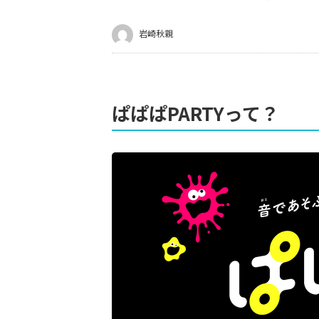
岩崎秋親
ぱぱぱPARTYって？