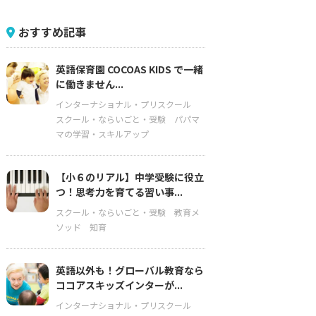
おすすめ記事
英語保育園 COCOAS KIDS で一緒
に働きません...
インターナショナル・プリスクール
スクール・ならいごと・受験
パパマ
マの学習・スキルアップ
【小６のリアル】中学受験に役立
つ！思考力を育てる習い事...
スクール・ならいごと・受験
教育メ
ソッド
知育
英語以外も！グローバル教育なら
ココアスキッズインターが...
インターナショナル・プリスクール