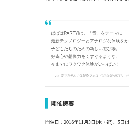
ぱぱぱPARTY!は、「音」をテーマに
最新テクノロジーとアナログな体験をか
子どもたちのための新しい遊び場。
好奇心や想像力をくすぐるような、
今までにワクワク体験がいっぱい！
via
音であそぶ！体験型フェス「ぱぱぱPARTY!」
開催概要
開催日：2016年11月3日(木・祝)、5日(土