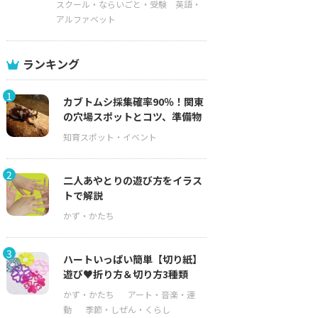
スクール・ならいごと・受験
英語・
アルファベット
ランキング
1
カブトムシ採集確率90％！関東
の穴場スポットとコツ、準備物
2
二人あやとりの遊び方をイラス
トで解説
3
ハートいっぱい簡単【切り紙】
遊び♥折り方＆切り方3種類